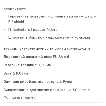
піддаються впливу зовнішніх факторів, у порівнянні з
іншими покриттями для стін.
ОСОБЛИВОСТІ
Герметична поверхня, посилена захисним шаром
PU-shield
Гігієнічність і водостійкість
Широкий вибір спокійних класичних кольорів
ТЕХНІЧНІ ХАРАКТЕРИСТИКИ ТА УМОВИ ЕКСПЛУАТАЦІЇ
Додатковий захисний шар:
PU Shield
Загальна товщина:
1,30 мм
Вага:
2100 г/м²
Одиниця виробництва продукції:
Рулон
Використання для чистих приміщень:
ISO клас 4
Рулон (1 форм.)