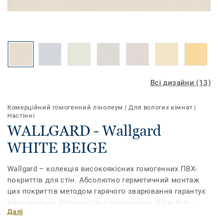
Всі дизайни (13)
Комерційний гомогенний лінолеум
|
Для вологих кімнат
|
Настінні
WALLGARD - Wallgard
WHITE BEIGE
Wallgard – колекція високоякісних гомогенних ПВХ-
покриттів для стін. Абсолютно герметичний монтаж
цих покриттів методом гарячого зварювання гарантує
максимальну гігієнічність у приміщенні. Крім того,
Далі
вони мають високий рівень зносостійкості і майже не