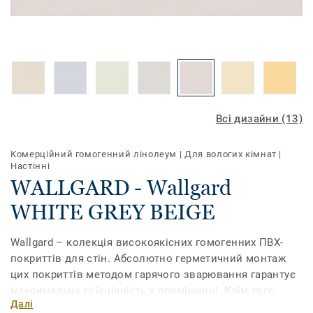
Всі дизайни (13)
Комерційний гомогенний лінолеум
|
Для вологих кімнат
|
Настінні
WALLGARD - Wallgard
WHITE GREY BEIGE
Wallgard – колекція високоякісних гомогенних ПВХ-
покриттів для стін. Абсолютно герметичний монтаж
цих покриттів методом гарячого зварювання гарантує
максимальну гігієнічність у приміщенні. Крім того,
Далі
вони мають високий рівень зносостійкості і майже не