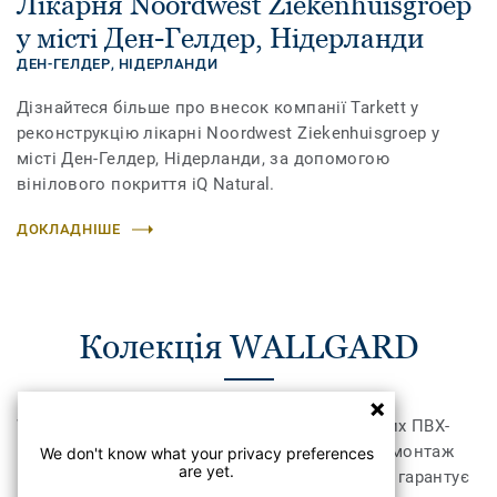
Лікарня Noordwest Ziekenhuisgroep
у місті Ден-Гелдер, Нідерланди
ДЕН-ГЕЛДЕР,
НІДЕРЛАНДИ
Дізнайтеся більше про внесок компанії Tarkett у
реконструкцію лікарні Noordwest Ziekenhuisgroep у
місті Ден-Гелдер, Нідерланди, за допомогою
вінілового покриття iQ Natural.
ДОКЛАДНІШЕ
Колекція WALLGARD
Wallgard – колекція високоякісних гомогенних ПВХ-
покриттів для стін. Абсолютно герметичний монтаж
We don't know what your privacy preferences
are yet.
цих покриттів методом гарячого зварювання гарантує