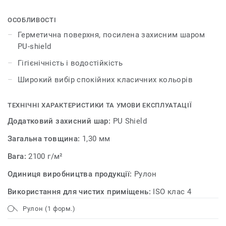
піддаються впливу зовнішніх факторів, у порівнянні з
іншими покриттями для стін.
ОСОБЛИВОСТІ
Герметична поверхня, посилена захисним шаром
PU-shield
Гігієнічність і водостійкість
Широкий вибір спокійних класичних кольорів
ТЕХНІЧНІ ХАРАКТЕРИСТИКИ ТА УМОВИ ЕКСПЛУАТАЦІЇ
Додатковий захисний шар:
PU Shield
Загальна товщина:
1,30 мм
Вага:
2100 г/м²
Одиниця виробництва продукції:
Рулон
Використання для чистих приміщень:
ISO клас 4
Рулон (1 форм.)