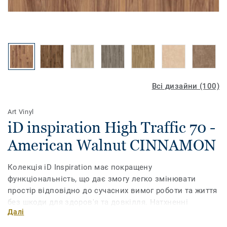
Всі дизайни (100)
Art Vinyl
iD inspiration High Traffic 70 -
American Walnut CINNAMON
Колекція iD Inspiration має покращену
функціональність, що дає змогу легко змінювати
простір відповідно до сучасних вимог роботи та життя
без шкоди для здоров'я та довкілля. Натхненні
Далі
природою кольори та мотиви, доповнені
ультрареалістичним друком, дають змогу обрати