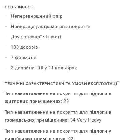
найкращі природні дизайни для створення
ОСОБЛИВОСТІ
гармонійного інтер'єру. Колекція iD Inspiration HT 70
Неперевершений опір
було розроблено для приміщень із високим трафіком.
Найкраще ультраматове покриття
Покриття витримує великі навантаження і вдавлення,
забезпечуючи максимальну стійкість як до статичних,
Друк високої чіткості
так і до рухомих важких навантажень до 800 кг.
100 декорів
7 форматів
3 дизайни EiR у 14 кольорах
ТЕХНІЧНІ ХАРАКТЕРИСТИКИ ТА УМОВИ ЕКСПЛУАТАЦІЇ
Тип навантаження на покриття для підлоги в
житлових приміщеннях:
23
Тип навантаження на покриття для підлоги в
громадських приміщеннях:
34 Very Heavy
Тип навантаження на покриття для підлоги у
виробничих приміщеннях:
43