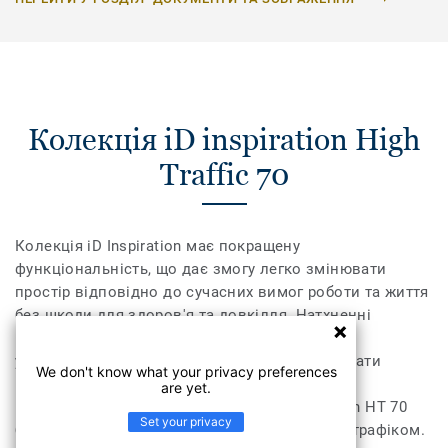
Колекція iD inspiration High
Traffic 70
Колекція iD Inspiration має покращену
функціональність, що дає змогу легко змінювати
простір відповідно до сучасних вимог роботи та життя
без шкоди для здоров'я та довкілля. Натхненні
природою кольори та мотиви, доповнені
ультрареалістичним друком, дають змогу обрати
We don't know what your privacy preferences
найкращі природні дизайни для створення
are yet.
гармонійного інтер'єру. Колекція iD Inspiration HT 70
Set your privacy
було розроблено для приміщень із високим трафіком.