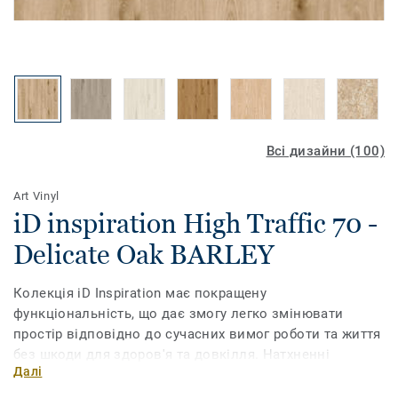
Всі дизайни (100)
Art Vinyl
iD inspiration High Traffic 70 -
Delicate Oak BARLEY
Колекція iD Inspiration має покращену
функціональність, що дає змогу легко змінювати
простір відповідно до сучасних вимог роботи та життя
без шкоди для здоров'я та довкілля. Натхненні
Далі
природою кольори та мотиви, доповнені
ультрареалістичним друком, дають змогу обрати