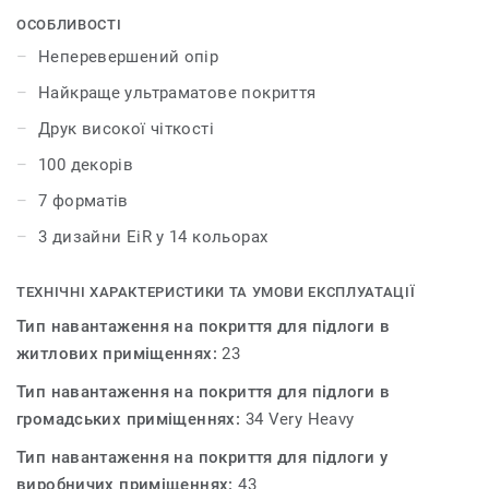
найкращі природні дизайни для створення
ОСОБЛИВОСТІ
гармонійного інтер'єру. Колекція iD Inspiration HT 70
Неперевершений опір
було розроблено для приміщень із високим трафіком.
Найкраще ультраматове покриття
Покриття витримує великі навантаження і вдавлення,
забезпечуючи максимальну стійкість як до статичних,
Друк високої чіткості
так і до рухомих важких навантажень до 800 кг.
100 декорів
7 форматів
3 дизайни EiR у 14 кольорах
ТЕХНІЧНІ ХАРАКТЕРИСТИКИ ТА УМОВИ ЕКСПЛУАТАЦІЇ
Тип навантаження на покриття для підлоги в
житлових приміщеннях:
23
Тип навантаження на покриття для підлоги в
громадських приміщеннях:
34 Very Heavy
Тип навантаження на покриття для підлоги у
виробничих приміщеннях:
43