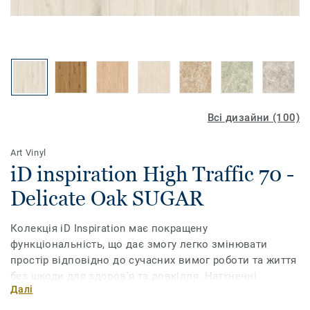
Всі дизайни (100)
Art Vinyl
iD inspiration High Traffic 70 -
Delicate Oak SUGAR
Колекція iD Inspiration має покращену
функціональність, що дає змогу легко змінювати
простір відповідно до сучасних вимог роботи та життя
без шкоди для здоров'я та довкілля. Натхненні
Далі
природою кольори та мотиви, доповнені
ультрареалістичним друком, дають змогу обрати