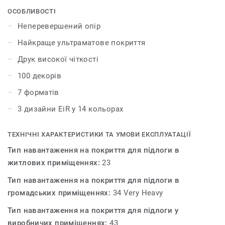
найкращі природні дизайни для створення
ОСОБЛИВОСТІ
гармонійного інтер'єру. Колекція iD Inspiration HT 70
Неперевершений опір
було розроблено для приміщень із високим трафіком.
Найкраще ультраматове покриття
Покриття витримує великі навантаження і вдавлення,
забезпечуючи максимальну стійкість як до статичних,
Друк високої чіткості
так і до рухомих важких навантажень до 800 кг.
100 декорів
7 форматів
3 дизайни EiR у 14 кольорах
ТЕХНІЧНІ ХАРАКТЕРИСТИКИ ТА УМОВИ ЕКСПЛУАТАЦІЇ
Тип навантаження на покриття для підлоги в
житлових приміщеннях:
23
Тип навантаження на покриття для підлоги в
громадських приміщеннях:
34 Very Heavy
Тип навантаження на покриття для підлоги у
виробничих приміщеннях:
43