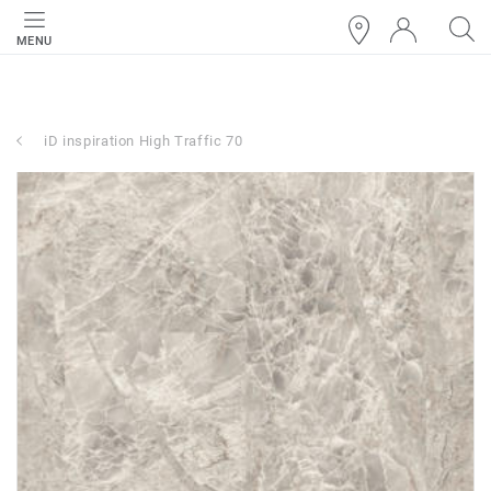
MENU
iD inspiration High Traffic 70