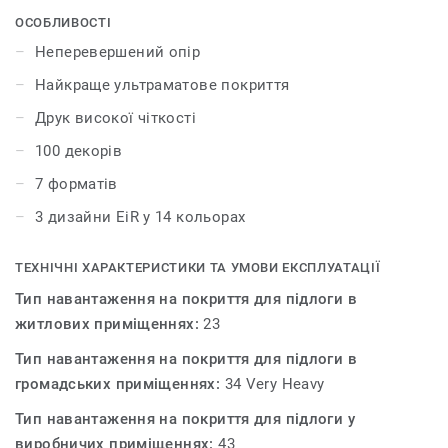
найкращі природні дизайни для створення
ОСОБЛИВОСТІ
гармонійного інтер'єру. Колекція iD Inspiration HT 70
Неперевершений опір
було розроблено для приміщень із високим трафіком.
Найкраще ультраматове покриття
Покриття витримує великі навантаження і вдавлення,
забезпечуючи максимальну стійкість як до статичних,
Друк високої чіткості
так і до рухомих важких навантажень до 800 кг.
100 декорів
7 форматів
3 дизайни EiR у 14 кольорах
ТЕХНІЧНІ ХАРАКТЕРИСТИКИ ТА УМОВИ ЕКСПЛУАТАЦІЇ
Тип навантаження на покриття для підлоги в
житлових приміщеннях:
23
Тип навантаження на покриття для підлоги в
громадських приміщеннях:
34 Very Heavy
Тип навантаження на покриття для підлоги у
виробничих приміщеннях:
43