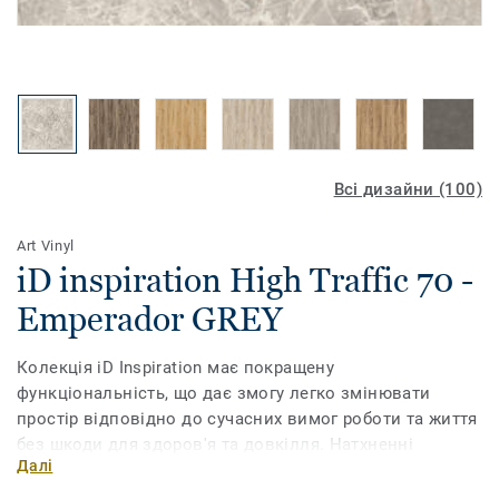
Всі дизайни (100)
Art Vinyl
iD inspiration High Traffic 70 -
Emperador GREY
Колекція iD Inspiration має покращену
функціональність, що дає змогу легко змінювати
простір відповідно до сучасних вимог роботи та життя
без шкоди для здоров'я та довкілля. Натхненні
Далі
природою кольори та мотиви, доповнені
ультрареалістичним друком, дають змогу обрати