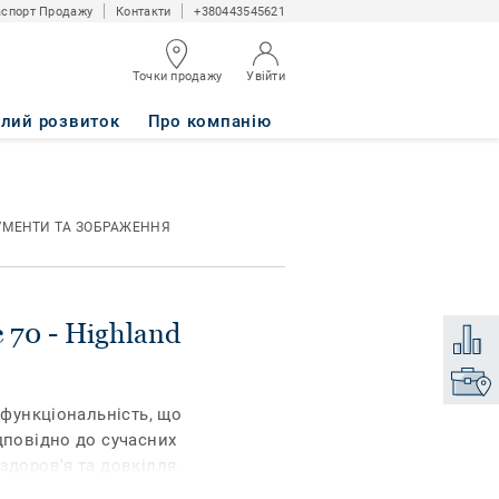
спорт Продажу
Контакти
+380443545621
Точки продажу
Увійти
RABICA
алий розвиток
Про компанію
УМЕНТИ ТА ЗОБРАЖЕННЯ
c 70 - Highland
Додати
Знайти
 функціональність, що
дповідно до сучасних
здоров'я та довкілля.
ви, доповнені