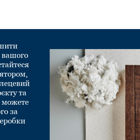
ншити
д вашого
стайтеся
ятором,
глецевий
оєкту та
и можете
го за
еробки
.