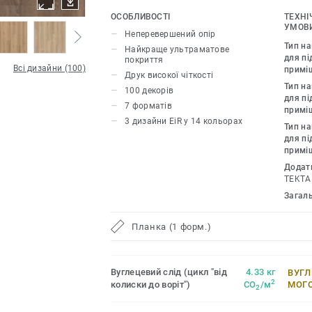
ультрареалістичним друком, дають зм
ОСОБЛИВОСТІ
ТЕХНІ
природні дизайни для створення гармо
УМОВИ
Неперевершений опір
Колекція iD Inspiration HT 70 було ро
Тип н
Найкраще ультраматове
приміщень із високим трафіком. Пок
для пі
покриття
Всі дизайни (100)
примі
навантаження і вдавлення, забезпеч
Друк високої чіткості
Тип н
стійкість як до статичних, так і до ру
100 декорів
для пі
навантажень до 800 кг.
7 форматів
примі
3 дизайни EiR у 14 кольорах
Тип н
для пі
примі
Додат
TEKTA
Загал
Планка (1 форм.)
Вуглецевий слід (цикл "від
4.33 кг
ВУГЛ
2
колиски до воріт")
CO
/м
МОГ
2