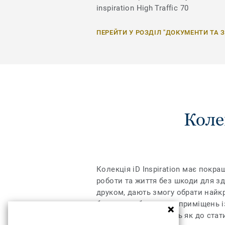
inspiration High Traffic 70
ПЕРЕЙТИ У РОЗДІЛ "ДОКУМЕНТИ ТА 
Колек
Колекція iD Inspiration має покр
роботи та життя без шкоди для з
друком, дають змогу обрати найкр
було розроблено для приміщень і
максимальну стійкість як до стат