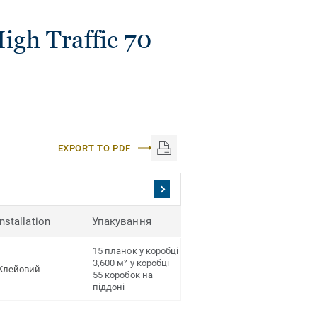
igh Traffic 70
EXPORT TO PDF
Installation
Упакування
15 планок у коробці
3,600 м² у коробці
Клейовий
55 коробок на
піддоні