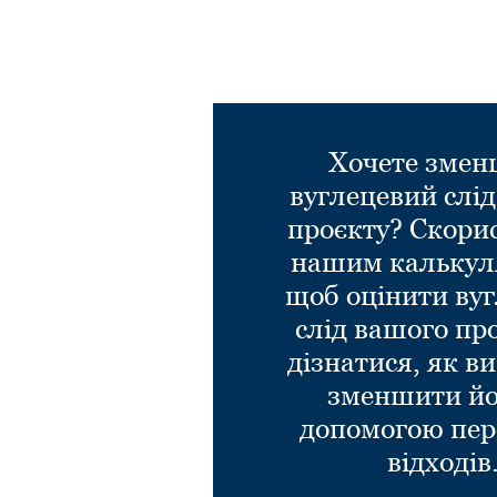
Хочете зме
вуглецевий слі
проєкту? Скори
нашим калькул
щоб оцінити ву
слід вашого пр
дізнатися, як в
зменшити йо
допомогою пер
відходів