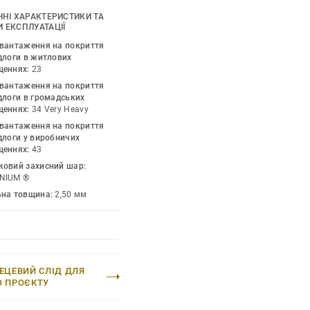
огу обрати найкращі
ЧНІ ХАРАКТЕРИСТИКИ ТА
нійного інтер'єру.
 ЕКСПЛУАТАЦІЇ
зроблено для
авантаження на покриття
риття витримує великі
длоги в житлових
щеннях:
23
уючи максимальну
авантаження на покриття
хомих важких
длоги в громадських
щеннях:
34 Very Heavy
авантаження на покриття
длоги у виробничих
щеннях:
43
ковий захисний шар:
NIUM ®
ьна товщина:
2,50 мм
ЕЦЕВИЙ СЛІД ДЛЯ
О ПРОЄКТУ