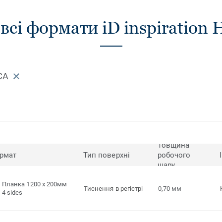
сі формати iD inspiration H
CA
Товщина
рмат
Тип поверхні
робочого
шару
Планка 1200 x 200мм
Тиснення в регістрі
0,70 мм
4 sides