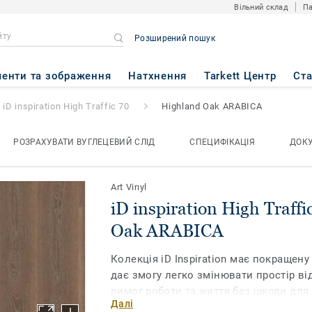
Вільний склад
Па
Розширений пошук
h Traffic 70
- Highland Oak A
енти та зображення
Натхнення
Tarkett Центр
Ст
iD inspiration High Traffic 70
Highland Oak ARABICA
РОЗРАХУВАТИ ВУГЛЕЦЕВИЙ СЛІД
СПЕЦИФІКАЦІЯ
ДОК
Art Vinyl
iD inspiration High Traffi
Oak ARABICA
Колекція iD Inspiration має покращену
дає змогу легко змінювати простір ві
вимог роботи та життя без шкоди для 
Далі
Натхненні природою кольори та моти