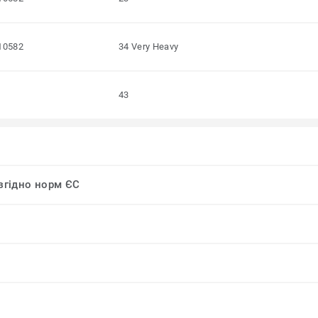
10582
34 Very Heavy
43
 згідно норм ЄС