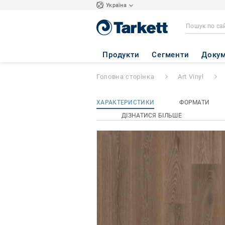
Україна
iD inspiration Hig
Продукти
Сегменти
Докум
Головна сторінка
Art Vinyl
ХАРАКТЕРИСТИКИ
ФОРМАТИ
ДІЗНАТИСЯ БІЛЬШЕ