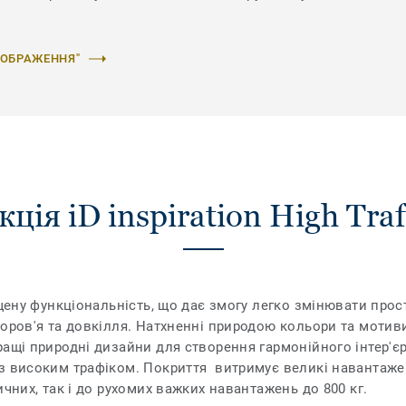
ЗОБРАЖЕННЯ"
ція iD inspiration High Traf
ащену функціональність, що дає змогу легко змінювати прос
доров'я та довкілля. Натхненні природою кольори та мотив
ащі природні дизайни для створення гармонійного інтер'єру.
з високим трафіком. Покриття витримує великі навантаже
ичних, так і до рухомих важких навантажень до 800 кг.