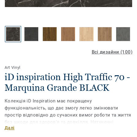
Всі дизайни (100)
Art Vinyl
iD inspiration High Traffic 70 -
Marquina Grande BLACK
Колекція iD Inspiration має покращену
функціональність, що дає змогу легко змінювати
простір відповідно до сучасних вимог роботи та життя
без шкоди для здоров'я та довкілля. Натхненні
Далі
природою кольори та мотиви, доповнені
ультрареалістичним друком, дають змогу обрати