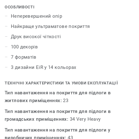
найкращі природні дизайни для створення
ОСОБЛИВОСТІ
гармонійного інтер'єру. Колекція iD Inspiration HT 70
Неперевершений опір
було розроблено для приміщень із високим трафіком.
Найкраще ультраматове покриття
Покриття витримує великі навантаження і вдавлення,
забезпечуючи максимальну стійкість як до статичних,
Друк високої чіткості
так і до рухомих важких навантажень до 800 кг.
100 декорів
7 форматів
3 дизайни EiR у 14 кольорах
ТЕХНІЧНІ ХАРАКТЕРИСТИКИ ТА УМОВИ ЕКСПЛУАТАЦІЇ
Тип навантаження на покриття для підлоги в
житлових приміщеннях:
23
Тип навантаження на покриття для підлоги в
громадських приміщеннях:
34 Very Heavy
Тип навантаження на покриття для підлоги у
виробничих приміщеннях:
43