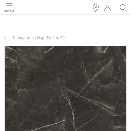
MENU
iD inspiration High Traffic 70