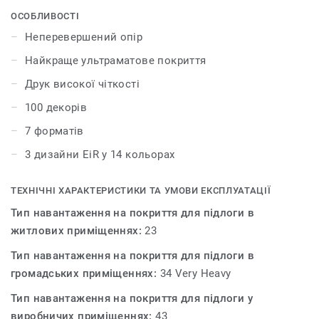
найкращі природні дизайни для створення
ОСОБЛИВОСТІ
гармонійного інтер'єру. Колекція iD Inspiration HT 70
Неперевершений опір
було розроблено для приміщень із високим трафіком.
Найкраще ультраматове покриття
Покриття витримує великі навантаження і вдавлення,
забезпечуючи максимальну стійкість як до статичних,
Друк високої чіткості
так і до рухомих важких навантажень до 800 кг.
100 декорів
7 форматів
3 дизайни EiR у 14 кольорах
ТЕХНІЧНІ ХАРАКТЕРИСТИКИ ТА УМОВИ ЕКСПЛУАТАЦІЇ
Тип навантаження на покриття для підлоги в
житлових приміщеннях:
23
Тип навантаження на покриття для підлоги в
громадських приміщеннях:
34 Very Heavy
Тип навантаження на покриття для підлоги у
виробничих приміщеннях:
43