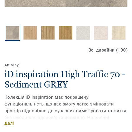
Всі дизайни (100)
Art Vinyl
iD inspiration High Traffic 70 -
Sediment GREY
Колекція iD Inspiration має покращену
функціональність, що дає змогу легко змінювати
простір відповідно до сучасних вимог роботи та життя
без шкоди для здоров'я та довкілля. Натхненні
Далі
природою кольори та мотиви, доповнені
ультрареалістичним друком, дають змогу обрати