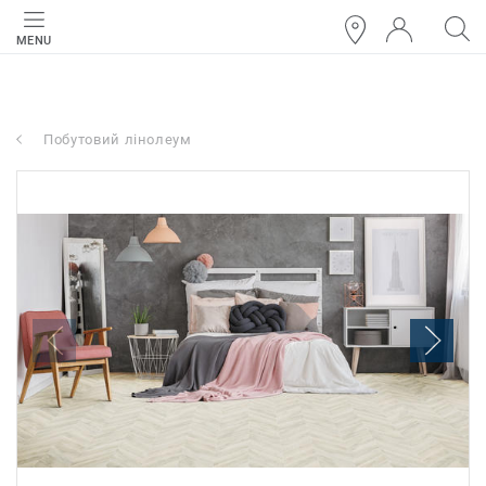
MENU
Побутовий лінолеум