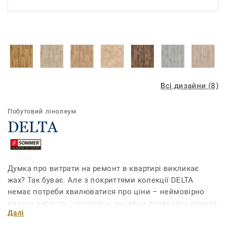
Всі дизайни (8)
Побутовий лінолеум
DELTA
Думка про витрати на ремонт в квартирі викликає
жах? Так буває. Але з покриттями колекції DELTA
немає потреби хвилюватися про ціни – неймовірно
низька вартість і популярні дизайни дозволять думати
Далі
лише про те, як виглядатиме ваша оселя. І ні про що