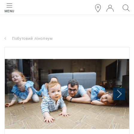
MENU
Побутовий лінолеум