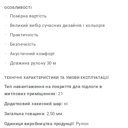
більше. DELTA – якісний бюджетний ремонт став
реальністю!
ОСОБЛИВОСТІ
Помірна вартість
Великий вибір сучасних дизайнів і кольорів
Практичність
Безпечність
Акустичний комфорт
Довжина рулону 30 м
ТЕХНІЧНІ ХАРАКТЕРИСТИКИ ТА УМОВИ ЕКСПЛУАТАЦІЇ
Тип навантаження на покриття для підлоги в
житлових приміщеннях:
21
Додатковий захисний шар:
ні
Загальна товщина:
2,50 мм
Одиниця виробництва продукції:
Рулон