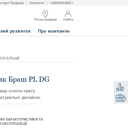
спорт Продажу
Контакти
+380443545621
Точки продажу
Увійти
алий розвиток
Про компанію
ИСЯ БІЛЬШЕ
овк Браш PL DG
Додати
вашу оселю красу
натуральні дизайни,
Знайти
ук, Ясень, Береза,
Венге... Ми пропонуємо
ків, щоб ви могли
ЧНІ ХАРАКТЕРИСТИКИ ТА
ний і неповторний
 ЕКСПЛУАТАЦІЇ