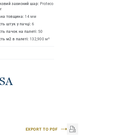
ковий захисний шар:
Proteco
r
ьна товщина:
14 мм
сть штук у пачці:
6
сть пачок на палеті:
50
сть м2 в палеті:
132,900 м²
LSA
EXPORT TO PDF