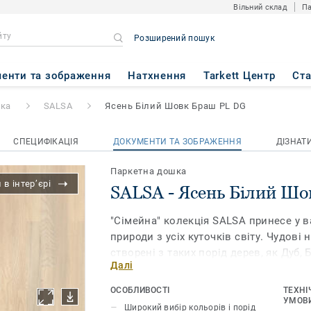
Вільний склад
Па
Розширений пошук
Білий Шовк Браш PL DG
енти та зображення
Натхнення
Tarkett Центр
Ст
шка
SALSA
Ясень Білий Шовк Браш PL DG
СПЕЦИФІКАЦІЯ
ДОКУМЕНТИ ТА ЗОБРАЖЕННЯ
ДІЗНАТ
Паркетна дошка
в інтер’єрі
SALSA - Ясень Білий Ш
"Сімейна" колекція SALSA принесе у 
природи з усіх куточків світу. Чудові 
створені з таких порід дерев, як Дуб, Б
Далі
Горіх, Ятоба, Мсаса, Мербау, Кемпас, 
вам найширший вибір декорів і відтін
ОСОБЛИВОСТІ
ТЕХНІ
створити в своєму будинку оригіналь
УМОВИ
Широкий вибір кольорів і порід