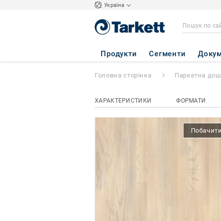
Україна
SALSA
- Ясень 
Продукти
Сегменти
Докум
Головна сторінка
Паркетна до
ХАРАКТЕРИСТИКИ
ФОРМАТИ
Побачити 