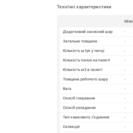
Технічні характеристики
Між
Додатковий захисний шар
-
Загальна товщина
-
Кількість штук у пачці
-
Кількість пачок на палеті
-
Кількість м2 в палеті
-
Товщина робочого шару
-
Вага
-
Спосіб тонування
-
Спосіб укладання
-
Тип замкового з҆'єднання
-
Селекція
-