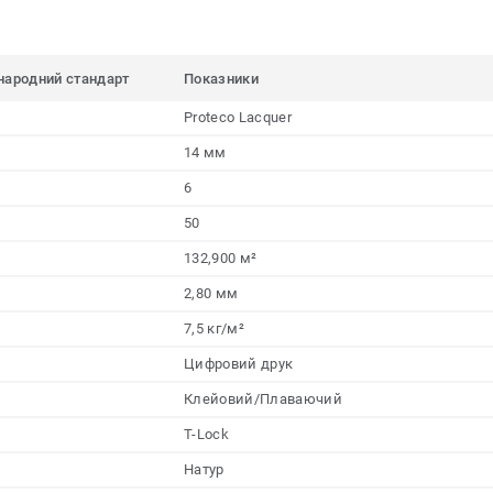
народний стандарт
Показники
Proteco Lacquer
14 мм
6
50
132,900 м²
2,80 мм
7,5 кг/м²
Цифровий друк
Клейовий/Плаваючий
T-Lock
Натур