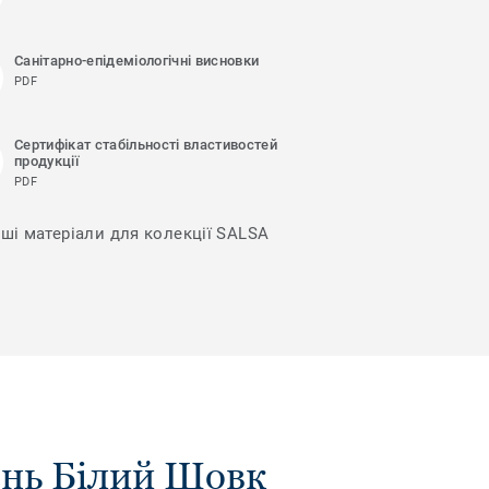
Санітарно-епідеміологічні висновки
PDF
Сертифікат стабільності властивостей
продукції
PDF
нші матеріали для колекції SALSA
ень Білий Шовк