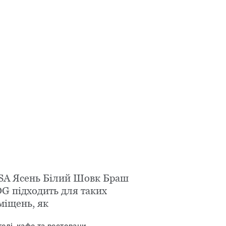
SA Ясень Білий Шовк Браш
DG підходить для таких
міщень, як