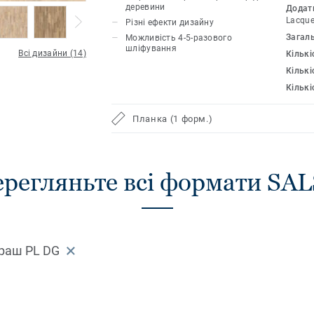
інтер’єр.
деревини
Додат
Lacque
Різні ефекти дизайну
Загал
Можливість 4-5-разового
шліфування
Всі дизайни (14)
Кількі
Кількі
Кількі
Планка (1 форм.)
регляньте всі формати SA
Браш PL DG