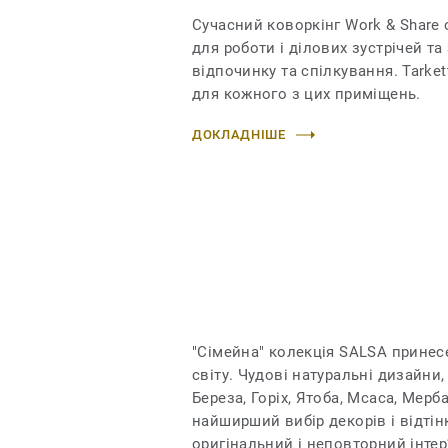
Сучасний коворкінг Work & Sharе 
для роботи і ділових зустрічей та
відпочинку та спілкування. Tarke
для кожного з цих приміщень.
ДОКЛАДНІШЕ
"Сімейна" колекція SALSA принесе
світу. Чудові натуральні дизайни, 
Береза, Горіх, Ятоба, Мсаса, Мерб
найширший вибір декорів і відтін
оригінальний і неповторний інтер