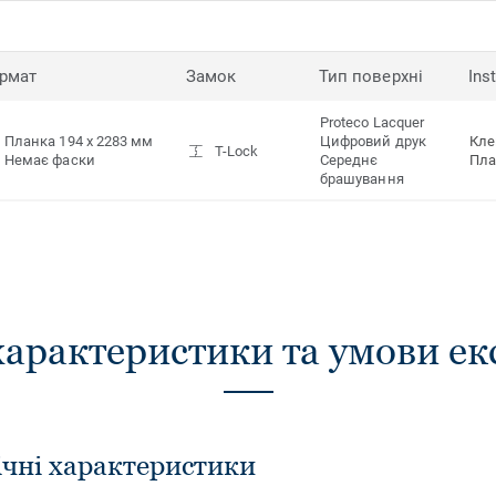
рмат
Замок
Тип поверхні
Ins
Proteco Lacquer
Планка 194 x 2283 мм
Цифровий друк
Кле
T-Lock
Немає фаски
Середнє
Пл
брашування
характеристики та умови ек
ічні характеристики