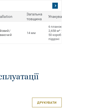
Загальна
tallation
Упакування
товщина
6 планок у коробці
йовий/
2,658 м² у коробці
14 мм
аваючий
50 коробок на
піддоні
сплуатації
ДРУКУВАТИ