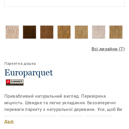
Всі дизайни (7)
Паркетна дошка
Europarquet
Привабливий натуральний вигляд. Перевірена
міцність. Швидке та легке укладання. Беззаперечні
переваги паркету з натуральної деревини. Усе, щоб Ви
могли насолоджуватись вишуканим і елегантним
Далі
дизайном Вашого інтер'єру.