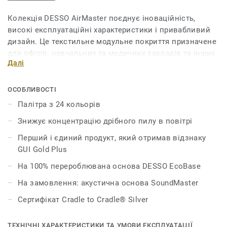
Колекція DESSO AirMaster поєднує іноваційність,
високі експлуатаційні характеристики і привабливий
дизайн. Це текстильне модульне покриття призначене
для офісів, навчальних та медичних закладів та інших
Далі
громадських приміщень. Воно позитивно впливає на
самопочуття та здоров’я людей. Дослідження довели,
що його запатентована технологія знижує
ОСОБЛИВОСТІ
концентрацію дрібного пилу в повітрі в чотири рази
Палітра з 24 кольорів
ефективніше, ніж звичайні килими й у вісім разів
Знижує концентрацію дрібного пилу в повітрі
ефективніше, ніж інші види покриттів. Плитка має
петлевий ворс і палітру з 24 кольорів.
Перший і єдиний продукт, який отримав відзнаку
GUI Gold Plus
На 100% перероблювана основа DESSO EcoBase
На замовлення: акустична основа SoundMaster
Сертифікат Cradle to Cradle® Silver
ТЕХНІЧНІ ХАРАКТЕРИСТИКИ ТА УМОВИ ЕКСПЛУАТАЦІЇ