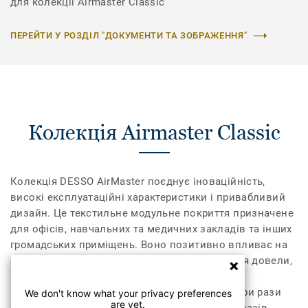
для колекції Airmaster Classic
ПЕРЕЙТИ У РОЗДІЛ "ДОКУМЕНТИ ТА ЗОБРАЖЕННЯ"
Колекція Airmaster Classic
Колекція DESSO AirMaster поєднує іноваційність,
високі експлуатаційні характеристики і привабливий
дизайн. Це текстильне модульне покриття призначене
для офісів, навчальних та медичних закладів та інших
громадських приміщень. Воно позитивно впливає на
самопочуття та здоров’я людей. Дослідження довели,
що його запатентована технологія знижує
концентрацію дрібного пилу в повітрі в чотири рази
We don't know what your privacy preferences
are yet.