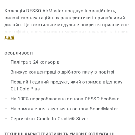
Колекція DESSO AirMaster поєднує іноваційність,
високі експлуатаційні характеристики і привабливий
дизайн. Це текстильне модульне покриття призначене
для офісів, навчальних та медичних закладів та інших
Далі
громадських приміщень. Воно позитивно впливає на
самопочуття та здоров’я людей. Дослідження довели,
що його запатентована технологія знижує
ОСОБЛИВОСТІ
концентрацію дрібного пилу в повітрі в чотири рази
Палітра з 24 кольорів
ефективніше, ніж звичайні килими й у вісім разів
Знижує концентрацію дрібного пилу в повітрі
ефективніше, ніж інші види покриттів. Плитка має
петлевий ворс і палітру з 24 кольорів.
Перший і єдиний продукт, який отримав відзнаку
GUI Gold Plus
На 100% перероблювана основа DESSO EcoBase
На замовлення: акустична основа SoundMaster
Сертифікат Cradle to Cradle® Silver
ТЕХНІЧНІ ХАРАКТЕРИСТИКИ ТА УМОВИ ЕКСПЛУАТАЦІЇ