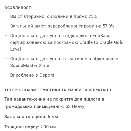
експериментувати з простором, створюючи
безтурботні схеми покриття для підлоги. Завдяки
ОСОБЛИВОСТІ
широкому спектру нових приглушених відтінків, що
Вміст вторинної сировини в пряжі: 75%
доповнюють існуючі нейтральні та акцентні кольори,
Загальний вміст переробленої сировини: 57,9%
оновлена палітра DESSO Desert пропонує безліч
комбінацій для творчого самовираження.
Опціонально доступна з підкладкою EcoBase,
сертифікованою за програмою Cradle to Cradle Gold
DESSO Desert стандартно поставляється з нашою
Level
доступною основою ProBase. Додавання нашої
Опціонально доступна з акустичною підкладкою
підкладки EcoBase, що підлягає вторинній переробці,
SoundMaster XLite
робить цю колекцію сертифікованою за програмою
Cradle to Cradle® Silver, повністю придатною для
Вироблено в Європі
вторинної переробки і гарантує вражаюче низький
круговий вуглецевий слід - 2,32 кг CO2/м2*. Крім того,
ТЕХНІЧНІ ХАРАКТЕРИСТИКИ ТА УМОВИ ЕКСПЛУАТАЦІЇ
можна додати нову акустичну підкладку SoundMaster
Тип навантаження на покриття для підлоги в
XLite для покращеного звукопоглинання.
громадських приміщеннях:
33 Heavy
Загальна товщина:
6 мм
Товщина ворсу:
2,90 мм