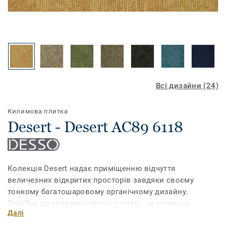
Всі дизайни (24)
Килимова плитка
Desert - Desert AC89 6118
Колекція Desert надає приміщенню відчуття
величезних відкритих просторів завдяки своєму
тонкому багатошаровому органічному дизайну.
Подібно до мінливих пісків пустелі, ця колекція
Далі
фактурної килимової плитки дозволяє вам