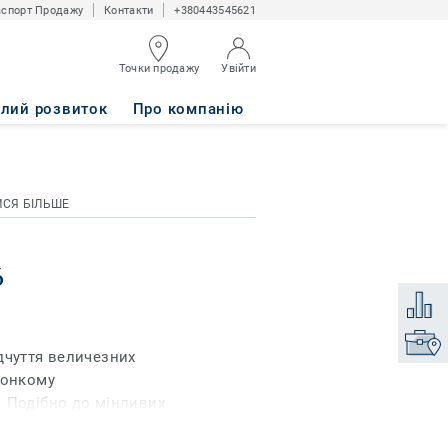
спорт Продажу
Контакти
+380443545621
Точки продажу
Увійти
алий розвиток
Про компанію
ИСЯ БІЛЬШЕ
6
Додати
Знайти
дчуття величезних
тонкому
 Подібно до мінливих
 килимової плитки