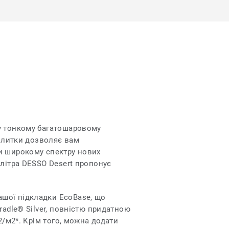
му тонкому багатошаровому
 плитки дозволяє вам
ки широкому спектру нових
алітра DESSO Desert пропонує
шої підкладки EcoBase, що
radle® Silver, повністю придатною
2/м2*. Крім того, можна додати