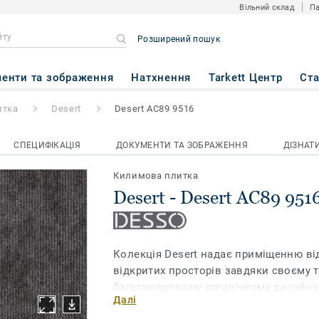
Вільний склад
Па
Розширений пошук
C89 9516
енти та зображення
Натхнення
Tarkett Центр
Ст
итка
Desert
Desert AC89 9516
СПЕЦИФІКАЦІЯ
ДОКУМЕНТИ ТА ЗОБРАЖЕННЯ
ДІЗНАТ
Килимова плитка
Desert - Desert AC89 951
Колекція Desert надає приміщенню ві
відкритих просторів завдяки своєму 
багатошаровому органічному дизайну.
Далі
пісків пустелі, ця колекція фактурної