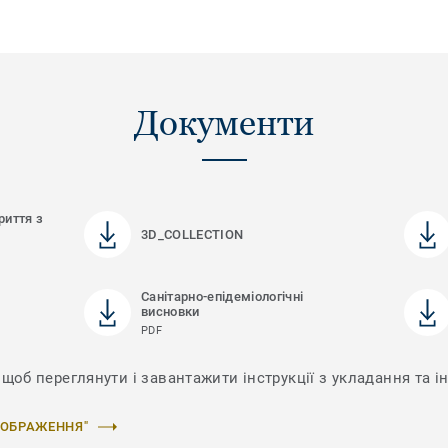
Документи
риття з
3D_COLLECTION
Санітарно-епідеміологічні
висновки
PDF
щоб переглянути і завантажити інструкції з укладання та ін
ЗОБРАЖЕННЯ"