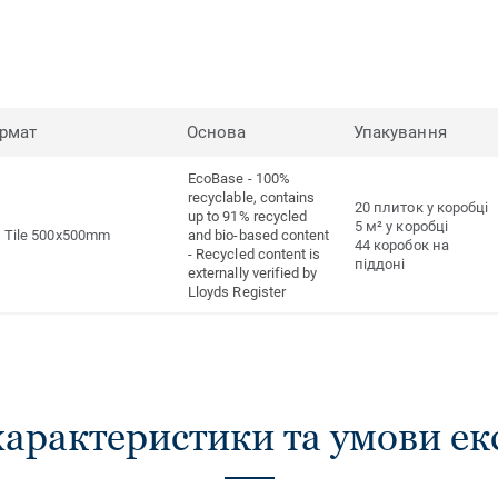
рмат
Основа
Упакування
EcoBase - 100%
recyclable, contains
20 плиток у коробці
up to 91% recycled
5 м² у коробці
Tile 500x500mm
and bio-based content
44 коробок на
- Recycled content is
піддоні
externally verified by
Lloyds Register
характеристики та умови ек