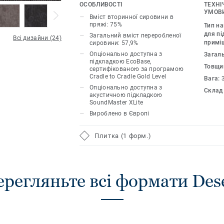
дозволяє вам експериментувати з пр
ОСОБЛИВОСТІ
ТЕХНІ
безтурботні схеми покриття для підл
УМОВИ
Вміст вторинної сировини в
спектру нових приглушених відтінків
пряжі: 75%
Тип н
існуючі нейтральні та акцентні кольо
для пі
Загальний вміст переробленої
Всі дизайни (24)
примі
сировини: 57,9%
DESSO Desert пропонує безліч комбін
Опціонально доступна з
Загал
самовираження.
підкладкою EcoBase,
Товщи
сертифікованою за програмою
Cradle to Cradle Gold Level
DESSO Desert стандартно поставляєт
Вага:
Опціонально доступна з
основою ProBase. Додавання нашої п
Склад
акустичною підкладкою
підлягає вторинній переробці, робить
SoundMaster XLite
сертифікованою за програмою Cradle to
Вироблено в Європі
повністю придатною для вторинної пе
Плитка (1 форм.)
вражаюче низький круговий вуглецевий
м2*. Крім того, можна додати нову ак
SoundMaster XLite для покращеного з
регляньте всі формати Des