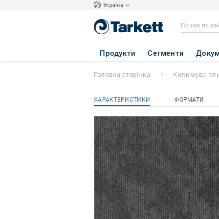
Україна
Desert
- Desert A
Продукти
Сегменти
Докум
Головна сторінка
Килимова пл
ХАРАКТЕРИСТИКИ
ФОРМАТИ