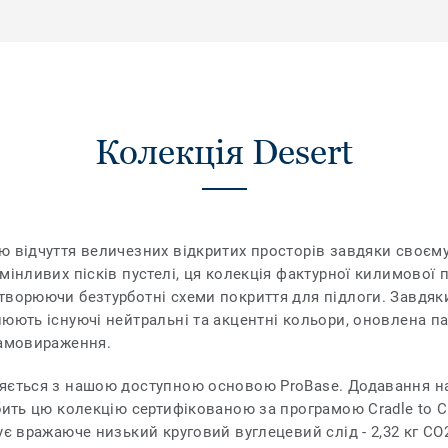
Колекція Desert
ю відчуття величезних відкритих просторів завдяки своє
мінливих пісків пустелі, ця колекція фактурної килимової
творюючи безтурботні схеми покриття для підлоги. Завдя
нюють існуючі нейтральні та акцентні кольори, оновлена п
самовираження.
ляється з нашою доступною основою ProBase. Додавання на
бить цю колекцію сертифікованою за програмою Cradle to C
ує вражаюче низький круговий вуглецевий слід - 2,32 кг CO