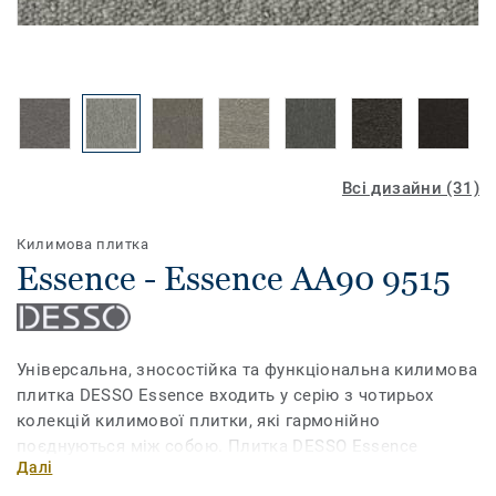
Всі дизайни (31)
Килимова плитка
Essence - Essence AA90 9515
Універсальна, зносостійка та функціональна килимова
плитка DESSO Essence входить у серію з чотирьох
колекцій килимової плитки, які гармонійно
поєднуються між собою. Плитка DESSO Essence
Далі
пропонує широкий вибір з понад 30 свіжих кольорів,