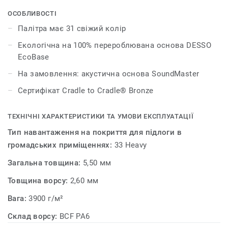
кожний з яких комбінується з кольоровим діапазоном
DESSO Essence Maze, DESSO Essence Structure та DESSO
ОСОБЛИВОСТІ
Essence Stripe. Це означає, що дизайнери можуть
Палітра має 31 свіжий колір
ефективніше поєднувати теплі та прохолодні
Екологічна на 100% перероблювана основа DESSO
нейтральні тони, вводити сміливі відтінки та робити
EcoBase
оригінальні акценти, а також використовувати
нескінченні можливості для комбінування і творчих
На замовлення: акустична основа SoundMaster
експериментів, які дає ця група колекцій. DESSO
Сертифікат Cradle to Cradle® Bronze
Essence є надзвичайно практичним і функціональним
рішенням для підлоги.
ТЕХНІЧНІ ХАРАКТЕРИСТИКИ ТА УМОВИ ЕКСПЛУАТАЦІЇ
Тип навантаження на покриття для підлоги в
громадських приміщеннях:
33 Heavy
Загальна товщина:
5,50 мм
Товщина ворсу:
2,60 мм
Вага:
3900 г/м²
Склад ворсу:
BCF PA6