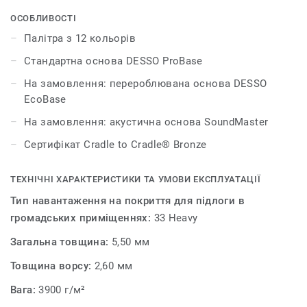
5 нейтральних (сірий, бежевий, антрацитовий і т.д.) та
7 теплих і яскравих відтінків (червоний, помаранчевий,
ОСОБЛИВОСТІ
синій, фіолетовий тощо). Кольорова гама легко та
Палітра з 12 кольорів
гармонійно поєднується з колекціями DESSO Essence,
Стандартна основа DESSO ProBase
DESSO Essence Maze та DESSO Essence Structure. Це
дає нескінченні можливості для створення унікальних
На замовлення: перероблювана основа DESSO
комбінацій і творчих експериментів.
EcoBase
На замовлення: акустична основа SoundMaster
Сертифікат Cradle to Cradle® Bronze
ТЕХНІЧНІ ХАРАКТЕРИСТИКИ ТА УМОВИ ЕКСПЛУАТАЦІЇ
Тип навантаження на покриття для підлоги в
громадських приміщеннях:
33 Heavy
Загальна товщина:
5,50 мм
Товщина ворсу:
2,60 мм
Вага:
3900 г/м²