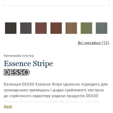
Всі дизайни (12)
Килимова плитка
Essence Stripe
Колекція DESSO Essence Stripe ідеально підходить для
громадських приміщень і додає грайливого настрою
до серйозного характеру родини продуктів DESSO
Essence. Колекція має лінійний дизайн зі смугами
Далі
різної товщини та широку палітру кольорів, серед яких