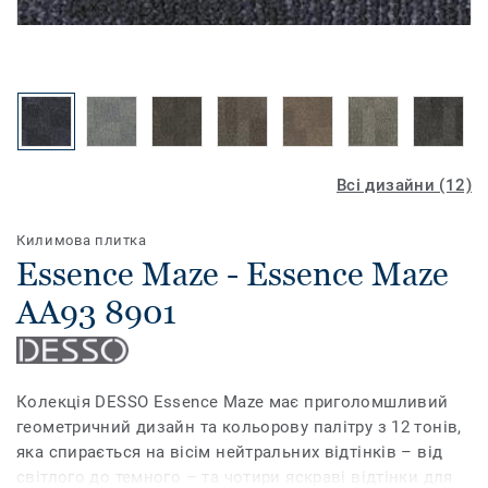
Всі дизайни (12)
Килимова плитка
Essence Maze - Essence Maze
AA93 8901
Колекція DESSO Essence Maze має приголомшливий
геометричний дизайн та кольорову палітру з 12 тонів,
яка спирається на вісім нейтральних відтінків – від
світлого до темного – та чотири яскраві відтінки для