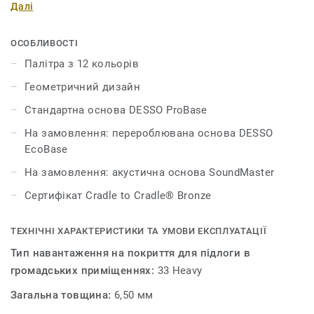
Далі
створення цікавих акцентів. Спокійні антрацитово-сірі
та сіро-коричневі кольори в колекції поєднуються з
приголомшливими червоними, зеленими та темно-
ОСОБЛИВОСТІ
синіми, що дає безмежні можливості для творчості під
Палітра з 12 кольорів
час роботи над інтер’єром вашого приміщення.
Геометричний дизайн
Колекція є частиною родини покриттів DESSO Essence
і комбінується з колекціями DESSO Essence, DESSO
Стандартна основа DESSO ProBase
Essence Stripe та DESSO Essence Structure.
На замовлення: перероблювана основа DESSO
EcoBase
На замовлення: акустична основа SoundMaster
Сертифікат Cradle to Cradle® Bronze
ТЕХНІЧНІ ХАРАКТЕРИСТИКИ ТА УМОВИ ЕКСПЛУАТАЦІЇ
Тип навантаження на покриття для підлоги в
громадських приміщеннях:
33 Heavy
Загальна товщина:
6,50 мм