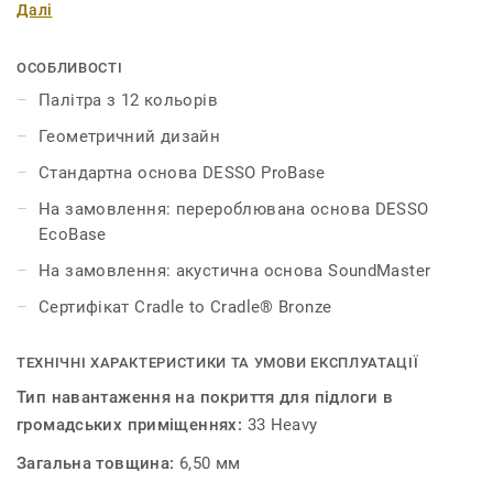
Далі
створення цікавих акцентів. Спокійні антрацитово-сірі
та сіро-коричневі кольори в колекції поєднуються з
приголомшливими червоними, зеленими та темно-
ОСОБЛИВОСТІ
синіми, що дає безмежні можливості для творчості під
Палітра з 12 кольорів
час роботи над інтер’єром вашого приміщення.
Геометричний дизайн
Колекція є частиною родини покриттів DESSO Essence
і комбінується з колекціями DESSO Essence, DESSO
Стандартна основа DESSO ProBase
Essence Stripe та DESSO Essence Structure.
На замовлення: перероблювана основа DESSO
EcoBase
На замовлення: акустична основа SoundMaster
Сертифікат Cradle to Cradle® Bronze
ТЕХНІЧНІ ХАРАКТЕРИСТИКИ ТА УМОВИ ЕКСПЛУАТАЦІЇ
Тип навантаження на покриття для підлоги в
громадських приміщеннях:
33 Heavy
Загальна товщина:
6,50 мм