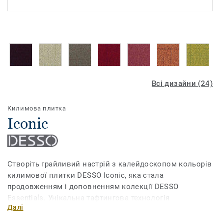
Всі дизайни (24)
Килимова плитка
Iconic
Створіть грайливий настрій з калейдоскопом кольорів
килимової плитки DESSO Iconic, яка стала
продовженням і доповненням колекції DESSO
Essentials. Унікальна тафтингова технологія
Далі
виробництва дозволяє створити багатошарову