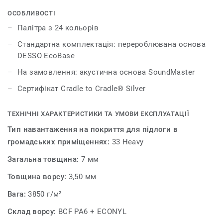
текстуру тканини з комбінацією двох контрастних
відтінків, які надають кольору глибини і виразності.
ОСОБЛИВОСТІ
Такий дизайн плитки дозволить додати грайливого
Палітра з 24 кольорів
настрою до інтер’єру вашого приміщення. Колекція
Стандартна комплектація: перероблювана основа
DESSO Iconic пропонує надзвичайно широкий вибір
DESSO EcoBase
кольорів. Палітра нараховує понад 20 нейтральних
відтінків і яскравих тонів, які чудово підходять для
На замовлення: акустична основа SoundMaster
великих конферен-залів і опен-спейсів. DESSO Iconic
Сертифікат Cradle to Cradle® Silver
дає змогу подивитися на дизайн підлоги з іншої точки
зору. Колекція пропонує дивовижні можливості для
ТЕХНІЧНІ ХАРАКТЕРИСТИКИ ТА УМОВИ ЕКСПЛУАТАЦІЇ
творчих експериментів і комбінування.
Тип навантаження на покриття для підлоги в
громадських приміщеннях:
33 Heavy
Загальна товщина:
7 мм
Товщина ворсу:
3,50 мм
Вага:
3850 г/м²
Склад ворсу:
BCF PA6 + ECONYL