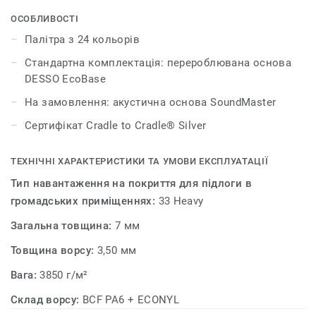
текстуру тканини з комбінацією двох контрастних
відтінків, які надають кольору глибини і виразності.
ОСОБЛИВОСТІ
Такий дизайн плитки дозволить додати грайливого
Палітра з 24 кольорів
настрою до інтер’єру вашого приміщення. Колекція
Стандартна комплектація: перероблювана основа
DESSO Iconic пропонує надзвичайно широкий вибір
DESSO EcoBase
кольорів. Палітра нараховує понад 20 нейтральних
відтінків і яскравих тонів, які чудово підходять для
На замовлення: акустична основа SoundMaster
великих конферен-залів і опен-спейсів. DESSO Iconic
Сертифікат Cradle to Cradle® Silver
дає змогу подивитися на дизайн підлоги з іншої точки
зору. Колекція пропонує дивовижні можливості для
ТЕХНІЧНІ ХАРАКТЕРИСТИКИ ТА УМОВИ ЕКСПЛУАТАЦІЇ
творчих експериментів і комбінування.
Тип навантаження на покриття для підлоги в
громадських приміщеннях:
33 Heavy
Загальна товщина:
7 мм
Товщина ворсу:
3,50 мм
Вага:
3850 г/м²
Склад ворсу:
BCF PA6 + ECONYL