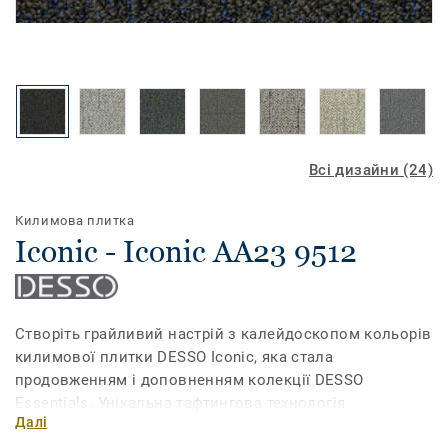
Всі дизайни (24)
Килимова плитка
Iconic - Iconic AA23 9512
Створіть грайливий настрій з калейдоскопом кольорів
килимової плитки DESSO Iconic, яка стала
продовженням і доповненням колекції DESSO
Essentials. Унікальна тафтингова технологія
Далі
виробництва дозволяє створити багатошарову