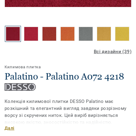
Всі дизайни (39)
Килимова плитка
Palatino - Palatino A072 4218
Колекція килимової плитки DESSO Palatino має
розкішний та елегантний вигляд завдяки розрізному
ворсу зі скручених ниток. Цей виріб вирізняється
високою якістю, зносостійкістю та надійністю.
Далі
Колекція має 39 популярних кольорів – від