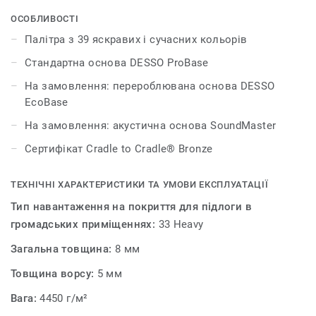
антрацитового, сірого та бежевого до червоного,
помаранчевого, синього та фіолетового. Килимова
ОСОБЛИВОСТІ
плитка DESSO Palatino дає безмежні можливості для
Палітра з 39 яскравих і сучасних кольорів
створення виразних, стильних і сучасних інтер'єрів.
Стандартна основа DESSO ProBase
На замовлення: перероблювана основа DESSO
EcoBase
На замовлення: акустична основа SoundMaster
Сертифікат Cradle to Cradle® Bronze
ТЕХНІЧНІ ХАРАКТЕРИСТИКИ ТА УМОВИ ЕКСПЛУАТАЦІЇ
Тип навантаження на покриття для підлоги в
громадських приміщеннях:
33 Heavy
Загальна товщина:
8 мм
Товщина ворсу:
5 мм
Вага:
4450 г/м²