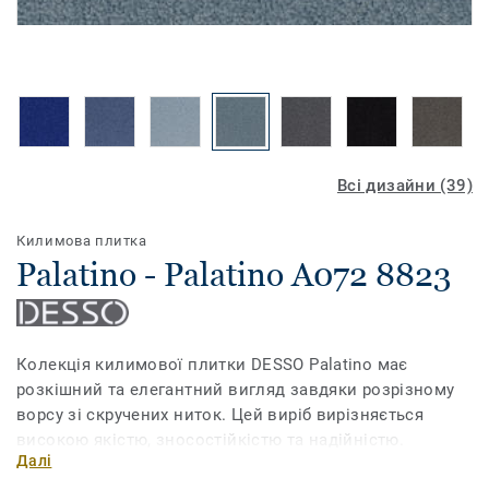
Всі дизайни (39)
Килимова плитка
Palatino - Palatino A072 8823
Колекція килимової плитки DESSO Palatino має
розкішний та елегантний вигляд завдяки розрізному
ворсу зі скручених ниток. Цей виріб вирізняється
високою якістю, зносостійкістю та надійністю.
Далі
Колекція має 39 популярних кольорів – від