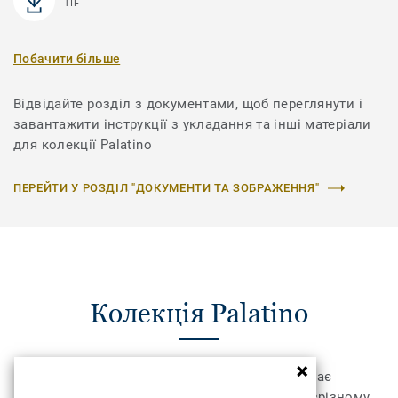
TIF
Побачити більше
Відвідайте розділ з документами, щоб переглянути і
завантажити інструкції з укладання та інші матеріали
для колекції Palatino
ПЕРЕЙТИ У РОЗДІЛ "ДОКУМЕНТИ ТА ЗОБРАЖЕННЯ"
Колекція Palatino
Колекція килимової плитки DESSO Palatino має
розкішний та елегантний вигляд завдяки розрізному