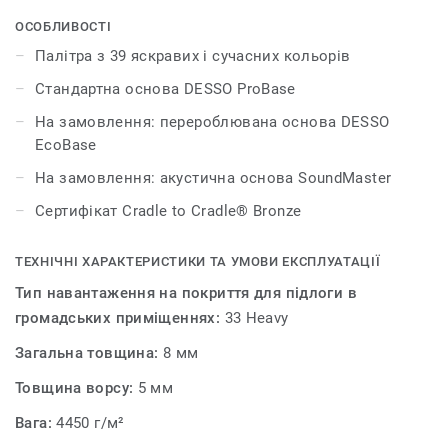
антрацитового, сірого та бежевого до червоного,
помаранчевого, синього та фіолетового. Килимова
ОСОБЛИВОСТІ
плитка DESSO Palatino дає безмежні можливості для
Палітра з 39 яскравих і сучасних кольорів
створення виразних, стильних і сучасних інтер'єрів.
Стандартна основа DESSO ProBase
На замовлення: перероблювана основа DESSO
EcoBase
На замовлення: акустична основа SoundMaster
Сертифікат Cradle to Cradle® Bronze
ТЕХНІЧНІ ХАРАКТЕРИСТИКИ ТА УМОВИ ЕКСПЛУАТАЦІЇ
Тип навантаження на покриття для підлоги в
громадських приміщеннях:
33 Heavy
Загальна товщина:
8 мм
Товщина ворсу:
5 мм
Вага:
4450 г/м²