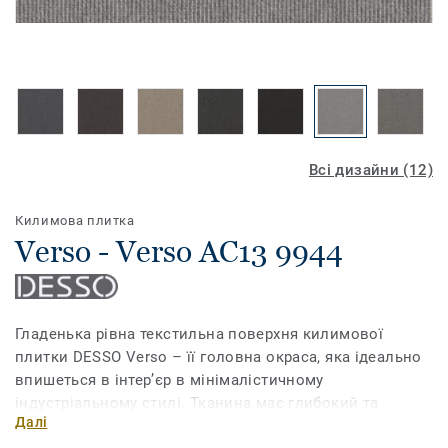
Всі дизайни (12)
Килимова плитка
Verso - Verso AC13 9944
Гладенька рівна текстильна поверхня килимової
плитки DESSO Verso – її головна окраса, яка ідеально
впишеться в інтер’єр в мінімалістичному
індустріальному стилі. Тканина має глибокий та
Далі
насичений колір, що досягається за допомогою