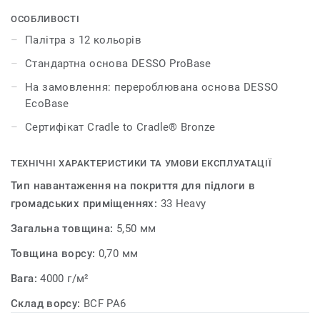
контрастного поєднання відтінків. DESSO Verso – це
ідеальний баланс між стриманим елегантним
ОСОБЛИВОСТІ
дизайном плитки та функціональними перевагами
Палітра з 12 кольорів
текстильного покриття. DESSO Verso випускається у
Стандартна основа DESSO ProBase
дванадцяти кольорах, які гармонують з такими
будівельними матеріалами, як бетон, сталь і камінь.
На замовлення: перероблювана основа DESSO
EcoBase
Сертифікат Cradle to Cradle® Bronze
ТЕХНІЧНІ ХАРАКТЕРИСТИКИ ТА УМОВИ ЕКСПЛУАТАЦІЇ
Тип навантаження на покриття для підлоги в
громадських приміщеннях:
33 Heavy
Загальна товщина:
5,50 мм
Товщина ворсу:
0,70 мм
Вага:
4000 г/м²
Склад ворсу:
BCF PA6