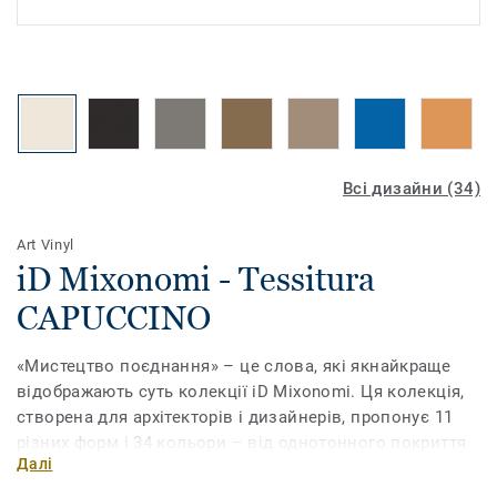
Всі дизайни (34)
Art Vinyl
iD Mixonomi - Tessitura
CAPUCCINO
«Мистецтво поєднання» – це слова, які якнайкраще
відображають суть колекції iD Mixonomi. Ця колекція,
створена для архітекторів і дизайнерів, пропонує 11
різних форм і 34 кольори – від однотонного покриття
Далі
до складних композицій. Ви можете грати з відтінками
і форматами, щоб підняти ваш досвід роботи з