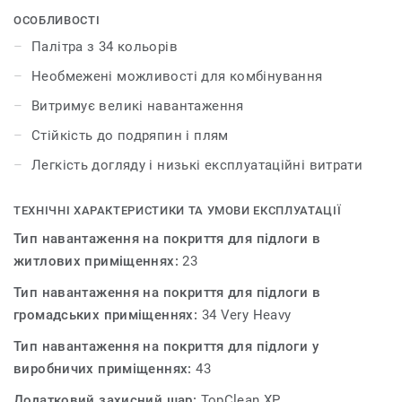
проектами на новий рівень. У квітні 2017 року
ОСОБЛИВОСТІ
колекція iD Mixonomi була відзначена престижною
Палітра з 34 кольорів
премією Red Dot Award у номінації «Дизайн продукту».
Необмежені можливості для комбінування
Витримує великі навантаження
Стійкість до подряпин і плям
Легкість догляду і низькі експлуатаційні витрати
ТЕХНІЧНІ ХАРАКТЕРИСТИКИ ТА УМОВИ ЕКСПЛУАТАЦІЇ
Тип навантаження на покриття для підлоги в
житлових приміщеннях:
23
Тип навантаження на покриття для підлоги в
громадських приміщеннях:
34 Very Heavy
Тип навантаження на покриття для підлоги у
виробничих приміщеннях:
43
Додатковий захисний шар:
TopClean XP