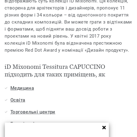
відображають суть колекції iD Mixonomi. Ця колекція,
створена для архітекторів і дизайнерів, пропонує 11
різних форм і 34 кольори – від однотонного покриття
до складних композицій. Ви можете грати з відтінками
і форматами, щоб підняти ваш досвід роботи з
проектами на новий рівень. У квітні 2017 року
колекція iD Mixonomi була відзначена престижною
премією Red Dot Award у номінації «Дизайн продукту».
iD Mixonomi Tessitura CAPUCCINO
підходить для таких приміщень, як
Медицина
Освіта
Торговельні центри
Готелі, кафе та ресторани
Офіси