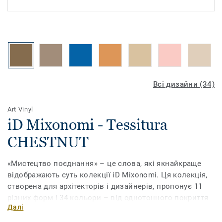
Всі дизайни (34)
Art Vinyl
iD Mixonomi - Tessitura
CHESTNUT
«Мистецтво поєднання» – це слова, які якнайкраще
відображають суть колекції iD Mixonomi. Ця колекція,
створена для архітекторів і дизайнерів, пропонує 11
різних форм і 34 кольори – від однотонного покриття
Далі
до складних композицій. Ви можете грати з відтінками
і форматами, щоб підняти ваш досвід роботи з