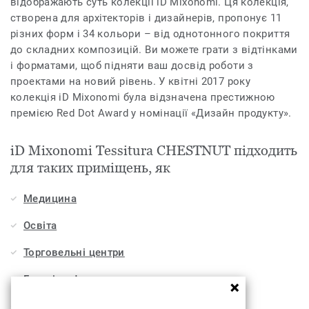
відображають суть колекції iD Mixonomi. Ця колекція,
створена для архітекторів і дизайнерів, пропонує 11
різних форм і 34 кольори – від однотонного покриття
до складних композицій. Ви можете грати з відтінками
і форматами, щоб підняти ваш досвід роботи з
проектами на новий рівень. У квітні 2017 року
колекція iD Mixonomi була відзначена престижною
премією Red Dot Award у номінації «Дизайн продукту».
iD Mixonomi Tessitura CHESTNUT підходить
для таких приміщень, як
Медицина
Освіта
Торговельні центри
Готелі, кафе та ресторани
Офіси