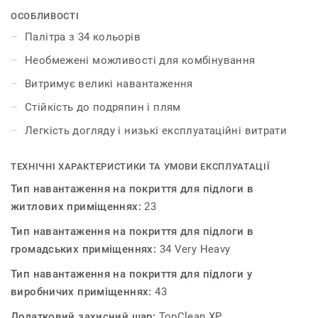
проектами на новий рівень. У квітні 2017 року
ОСОБЛИВОСТІ
колекція iD Mixonomi була відзначена престижною
Палітра з 34 кольорів
премією Red Dot Award у номінації «Дизайн продукту».
Необмежені можливості для комбінування
Витримує великі навантаження
Стійкість до подряпин і плям
Легкість догляду і низькі експлуатаційні витрати
ТЕХНІЧНІ ХАРАКТЕРИСТИКИ ТА УМОВИ ЕКСПЛУАТАЦІЇ
Тип навантаження на покриття для підлоги в
житлових приміщеннях:
23
Тип навантаження на покриття для підлоги в
громадських приміщеннях:
34 Very Heavy
Тип навантаження на покриття для підлоги у
виробничих приміщеннях:
43
Додатковий захисний шар:
TopClean XP