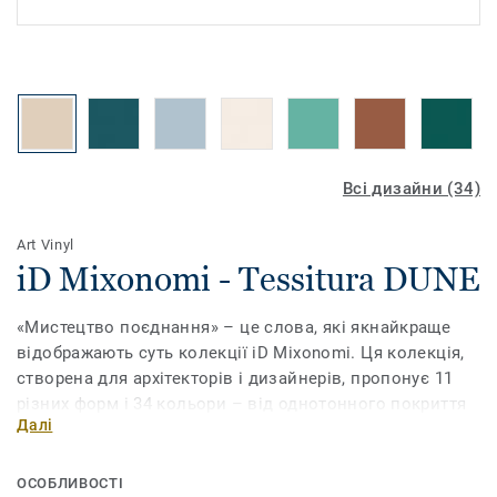
Всі дизайни (34)
Art Vinyl
iD Mixonomi - Tessitura DUNE
«Мистецтво поєднання» – це слова, які якнайкраще
відображають суть колекції iD Mixonomi. Ця колекція,
створена для архітекторів і дизайнерів, пропонує 11
різних форм і 34 кольори – від однотонного покриття
Далі
до складних композицій. Ви можете грати з відтінками
і форматами, щоб підняти ваш досвід роботи з
проектами на новий рівень. У квітні 2017 року
ОСОБЛИВОСТІ