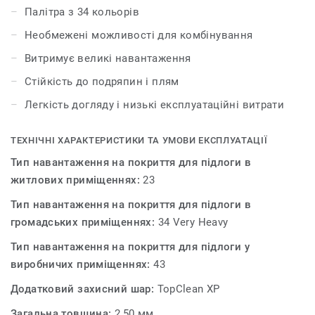
колекція iD Mixonomi була відзначена престижною
Палітра з 34 кольорів
премією Red Dot Award у номінації «Дизайн продукту».
Необмежені можливості для комбінування
Витримує великі навантаження
Стійкість до подряпин і плям
Легкість догляду і низькі експлуатаційні витрати
ТЕХНІЧНІ ХАРАКТЕРИСТИКИ ТА УМОВИ ЕКСПЛУАТАЦІЇ
Тип навантаження на покриття для підлоги в
житлових приміщеннях:
23
Тип навантаження на покриття для підлоги в
громадських приміщеннях:
34 Very Heavy
Тип навантаження на покриття для підлоги у
виробничих приміщеннях:
43
Додатковий захисний шар:
TopClean XP
Загальна товщина:
2,50 мм