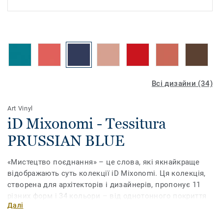
Всі дизайни (34)
Art Vinyl
iD Mixonomi - Tessitura
PRUSSIAN BLUE
«Мистецтво поєднання» – це слова, які якнайкраще
відображають суть колекції iD Mixonomi. Ця колекція,
створена для архітекторів і дизайнерів, пропонує 11
різних форм і 34 кольори – від однотонного покриття
Далі
до складних композицій. Ви можете грати з відтінками
і форматами, щоб підняти ваш досвід роботи з