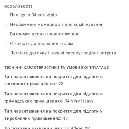
проектами на новий рівень. У квітні 2017 року
ОСОБЛИВОСТІ
колекція iD Mixonomi була відзначена престижною
Палітра з 34 кольорів
премією Red Dot Award у номінації «Дизайн продукту».
Необмежені можливості для комбінування
Витримує великі навантаження
Стійкість до подряпин і плям
Легкість догляду і низькі експлуатаційні витрати
ТЕХНІЧНІ ХАРАКТЕРИСТИКИ ТА УМОВИ ЕКСПЛУАТАЦІЇ
Тип навантаження на покриття для підлоги в
житлових приміщеннях:
23
Тип навантаження на покриття для підлоги в
громадських приміщеннях:
34 Very Heavy
Тип навантаження на покриття для підлоги у
виробничих приміщеннях:
43
Додатковий захисний шар:
TopClean XP