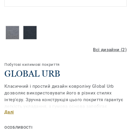
Всі дизайни (2)
Побутові килимові покриття
GLOBAL URB
Класичний і простий дизайн ковроліну Global Urb
дозволяє використовувати його в різних стилях
інтер'єру. Зручна конструкція цього покриття гарантує
легкість укладання, а гумова основа запобігає
Далі
зісковзуванню та надійно тримає ковролін на місці.
Колекція Global Urb рекомендована для кухонь та
віталень.
ОСОБЛИВОСТІ