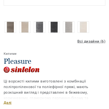
Всі дизайни (6)
Килими
Pleasure
Ці ворсисті килими виготовлені з комбінації
поліпропіленової та поліефірної пряжі, мають
розкішний вигляд і представлені в бежевому,
коричневому, гламурному перлинно-білому та
Далі
сріблястому кольорах. Колекція Pleasure підкреслює