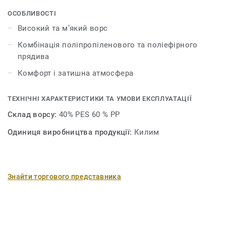
стиль та атмосферу житлового простору, являючи
собою деталь, що вносить зміни та наповнює новим
ОСОБЛИВОСТІ
змістом.
Високий та м’який ворс
Комбінація поліпропіленового та поліефірного
прядива
Комфорт і затишна атмосфера
ТЕХНІЧНІ ХАРАКТЕРИСТИКИ ТА УМОВИ ЕКСПЛУАТАЦІЇ
Склад ворсу:
40% PES 60 % PP
Одиниця виробництва продукції:
Килим
Знайти торгового представника