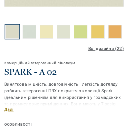
Всі дизайни (22)
Комерційний гетерогенний лінолеум
SPARK - A 02
Виняткова міцність, довговічність і легкість догляду
роблять гетерогенні ПВХ-покриття з колекції Spark
ідеальним рішенням для використання у громадських
та промислових приміщеннях. Вони мають у 7 разів
Далі
кращі показники зносостійкості, ніж інші покриття,
тому прекрасно витримують навантаження у
приміщеннях з інтенсивним рухом людей. Продукт має
ОСОБЛИВОСТІ