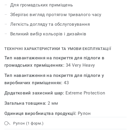
унікальну обробку поверхні Extreme Protection для
Для громадських приміщень
надзвичайної міцності та економічного
Зберігає вигляд протягом тривалого часу
обслуговування. Сучасний дизайн в палітрі з десяти
кольорів підкреслить неповторний стиль будь-якого
Легкість догляду та обслуговування
інтер'єру (ширина 3м та 4м доступна за
Великий вибір кольорів і дизайнів
спецзамовленням).
ТЕХНІЧНІ ХАРАКТЕРИСТИКИ ТА УМОВИ ЕКСПЛУАТАЦІЇ
Тип навантаження на покриття для підлоги в
громадських приміщеннях:
34 Very Heavy
Тип навантаження на покриття для підлоги у
виробничих приміщеннях:
43
Додатковий захисний шар:
Extreme Protection
Загальна товщина:
2 мм
Одиниця виробництва продукції:
Рулон
Рулон (1 форм.)