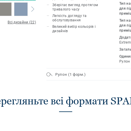
рухом людей. Продукт має унікальну 
Тип н
Зберігає вигляд протягом
Extreme Protection для надзвичайної м
для пі
тривалого часу
примі
економічного обслуговування. Сучасни
Легкість догляду та
обслуговування
Тип н
десяти кольорів підкреслить неповто
Всі дизайни (22)
для пі
Великий вибір кольорів і
інтер'єру (ширина 3м та 4м доступна 
примі
дизайнів
Додат
Extrem
Загал
Одиниц
Рулон
Рулон (1 форм.)
регляньте всі формати SP