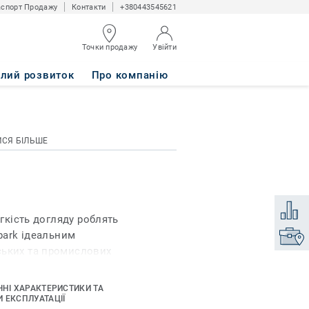
спорт Продажу
Контакти
+380443545621
Точки продажу
Увійти
алий розвиток
Про компанію
ИСЯ БІЛЬШЕ
Додати
егкість догляду роблять
Spark ідеальним
Знайти
ських та промислових
ращі показники
му прекрасно
ЧНІ ХАРАКТЕРИСТИКИ ТА
нях з інтенсивним
 ЕКСПЛУАТАЦІЇ