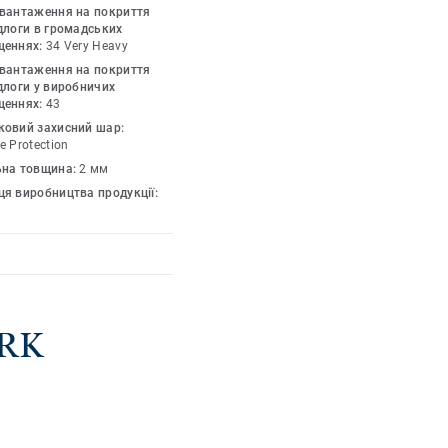
обробку поверхні
авантаження на покриття
іцності та
длоги в громадських
щеннях:
34 Very Heavy
й дизайн в палітрі з
авантаження на покриття
рний стиль будь-якого
длоги у виробничих
за спецзамовленням).
щеннях:
43
ковий захисний шар:
e Protection
ьна товщина:
2 мм
я виробництва продукції:
ARK