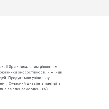
лекції Spark ідеальним рішенням
казники зносостійкості, ніж інші
ей. Продукт має унікальну
ння. Сучасний дизайн в палітрі з
тупна за спецзамовленням).