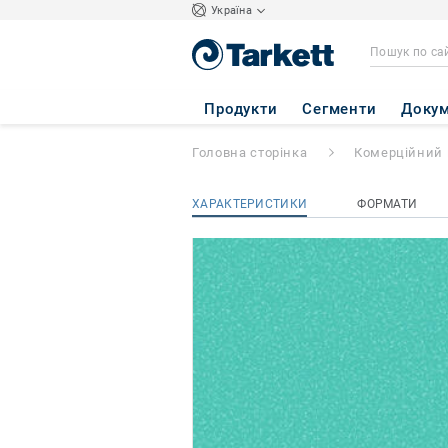
Україна
SPARK
- A 10
Продукти
Сегменти
Докум
Головна сторінка
Комерційний 
ХАРАКТЕРИСТИКИ
ФОРМАТИ