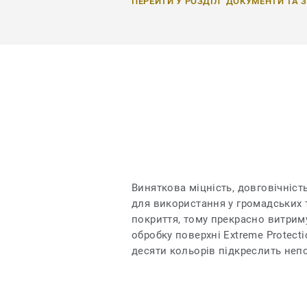
ПЕРЕЙТИ У РОЗДІЛ "ДОКУМЕНТИ ТА 
Виняткова міцність, довговічніст
для використання у громадських т
покриття, тому прекрасно витрим
обробку поверхні Extreme Protect
десяти кольорів підкреслить неп