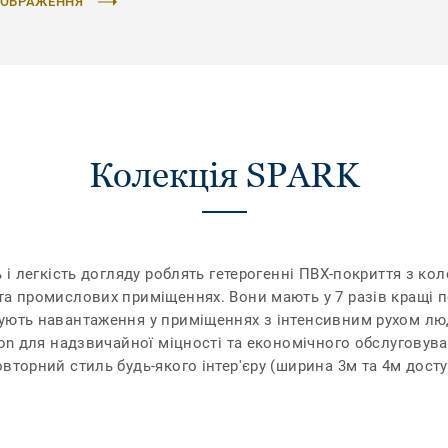
ЗОБРАЖЕННЯ"
Колекція SPARK
ь і легкість догляду роблять гетерогенні ПВХ-покриття з ко
а промислових приміщеннях. Вони мають у 7 разів кращі по
ують навантаження у приміщеннях з інтенсивним рухом люд
ion для надзвичайної міцності та економічного обслуговува
овторний стиль будь-якого інтер'єру (ширина 3м та 4м дос