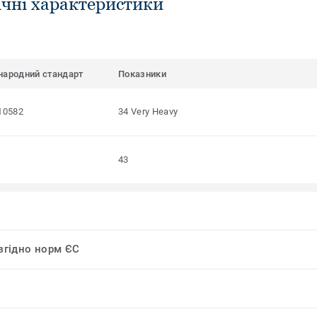
ічні характеристики
народний стандарт
Показники
10582
34 Very Heavy
43
 згідно норм ЄС