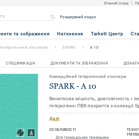
Вільний склад
Па
Розширений пошук
енти та зображення
Натхнення
Tarkett Центр
Ст
гетерогенний лінолеум
SPARK
A 10
СПЕЦИФІКАЦІЯ
ДОКУМЕНТИ ТА ЗОБРАЖЕННЯ
ДІЗНАТ
Комерційний гетерогенний лінолеум
SPARK - A 10
Виняткова міцність, довговічність і л
гетерогенні ПВХ-покриття з колекції 
рішенням для використання у громад
Далі
приміщеннях. Вони мають у 7 разів к
зносостійкості, ніж інші покриття, то
ОСОБЛИВОСТІ
ТЕХНІ
витримують навантаження у приміщен
УМОВИ
Для громадських приміщень