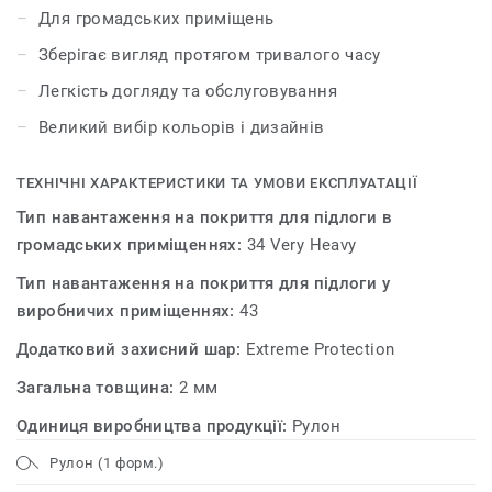
унікальну обробку поверхні Extreme Protection для
Для громадських приміщень
надзвичайної міцності та економічного
Зберігає вигляд протягом тривалого часу
обслуговування. Сучасний дизайн в палітрі з десяти
кольорів підкреслить неповторний стиль будь-якого
Легкість догляду та обслуговування
інтер'єру (ширина 3м та 4м доступна за
Великий вибір кольорів і дизайнів
спецзамовленням).
ТЕХНІЧНІ ХАРАКТЕРИСТИКИ ТА УМОВИ ЕКСПЛУАТАЦІЇ
Тип навантаження на покриття для підлоги в
громадських приміщеннях:
34 Very Heavy
Тип навантаження на покриття для підлоги у
виробничих приміщеннях:
43
Додатковий захисний шар:
Extreme Protection
Загальна товщина:
2 мм
Одиниця виробництва продукції:
Рулон
Рулон (1 форм.)