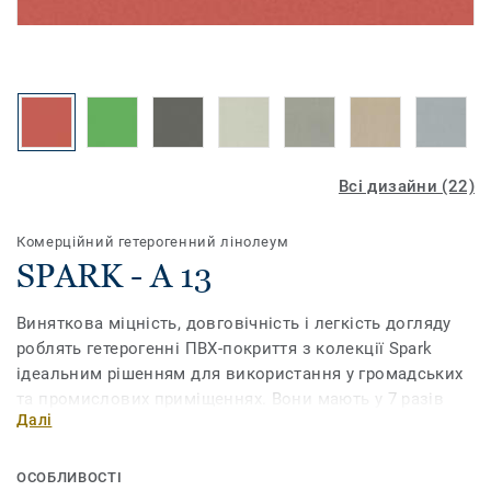
Всі дизайни (22)
Комерційний гетерогенний лінолеум
SPARK - A 13
Виняткова міцність, довговічність і легкість догляду
роблять гетерогенні ПВХ-покриття з колекції Spark
ідеальним рішенням для використання у громадських
та промислових приміщеннях. Вони мають у 7 разів
Далі
кращі показники зносостійкості, ніж інші покриття,
тому прекрасно витримують навантаження у
приміщеннях з інтенсивним рухом людей. Продукт має
ОСОБЛИВОСТІ