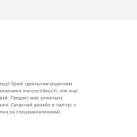
лекції Spark ідеальним рішенням
казники зносостійкості, ніж інші
ей. Продукт має унікальну
ння. Сучасний дизайн в палітрі з
тупна за спецзамовленням).