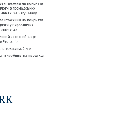
обробку поверхні
авантаження на покриття
іцності та
длоги в громадських
щеннях:
34 Very Heavy
й дизайн в палітрі з
авантаження на покриття
рний стиль будь-якого
длоги у виробничих
за спецзамовленням).
щеннях:
43
ковий захисний шар:
e Protection
ьна товщина:
2 мм
я виробництва продукції:
ARK