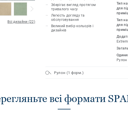
рухом людей. Продукт має унікальну 
Тип н
Зберігає вигляд протягом
Extreme Protection для надзвичайної м
для пі
тривалого часу
примі
економічного обслуговування. Сучасни
Легкість догляду та
обслуговування
Тип н
десяти кольорів підкреслить неповто
Всі дизайни (22)
для пі
Великий вибір кольорів і
інтер'єру (ширина 3м та 4м доступна 
примі
дизайнів
Додат
Extrem
Загал
Одиниц
Рулон
Рулон (1 форм.)
регляньте всі формати SP