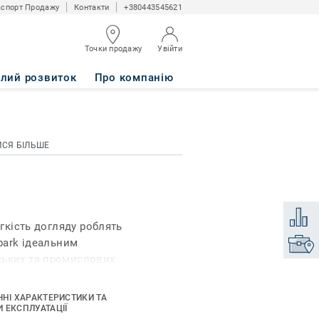
спорт Продажу
Контакти
+380443545621
Точки продажу
Увійти
алий розвиток
Про компанію
ИСЯ БІЛЬШЕ
Додати
егкість догляду роблять
Spark ідеальним
Знайти
ських та промислових
ращі показники
му прекрасно
ЧНІ ХАРАКТЕРИСТИКИ ТА
нях з інтенсивним
 ЕКСПЛУАТАЦІЇ