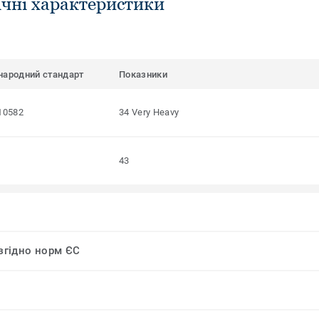
ічні характеристики
народний стандарт
Показники
10582
34 Very Heavy
43
 згідно норм ЄС