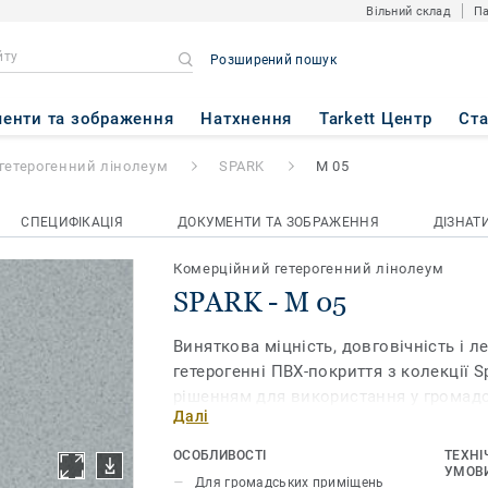
Вільний склад
Па
Розширений пошук
енти та зображення
Натхнення
Tarkett Центр
Ст
гетерогенний лінолеум
SPARK
M 05
СПЕЦИФІКАЦІЯ
ДОКУМЕНТИ ТА ЗОБРАЖЕННЯ
ДІЗНАТ
Комерційний гетерогенний лінолеум
SPARK - M 05
Виняткова міцність, довговічність і л
гетерогенні ПВХ-покриття з колекції 
рішенням для використання у громад
Далі
приміщеннях. Вони мають у 7 разів к
зносостійкості, ніж інші покриття, то
ОСОБЛИВОСТІ
ТЕХНІ
витримують навантаження у приміщен
УМОВИ
Для громадських приміщень