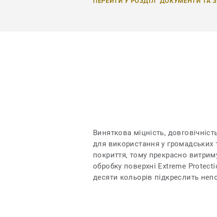
ПЕРЕЙТИ У РОЗДІЛ "ДОКУМЕНТИ ТА 
Виняткова міцність, довговічніст
для використання у громадських т
покриття, тому прекрасно витрим
обробку поверхні Extreme Protect
десяти кольорів підкреслить неп