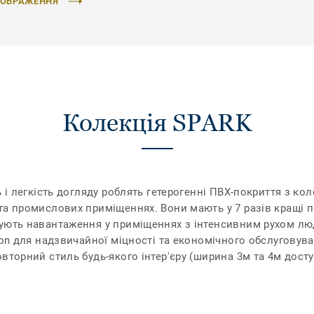
ЗОБРАЖЕННЯ"
Колекція SPARK
ь і легкість догляду роблять гетерогенні ПВХ-покриття з ко
а промислових приміщеннях. Вони мають у 7 разів кращі по
ують навантаження у приміщеннях з інтенсивним рухом люд
ion для надзвичайної міцності та економічного обслуговува
овторний стиль будь-якого інтер'єру (ширина 3м та 4м дос