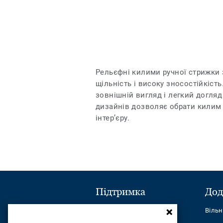
Рельєфні килими ручної стрижки
щільність і високу зносостійкіст
зовнішній вигляд і легкий догляд
дизайнів дозволяє обрати килим 
інтер’єру.
Підтримка
Дод
Надіслати повідомлення
Віль
Телефон: