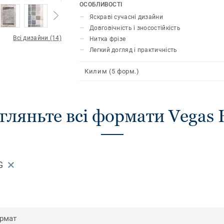
дизайнів дозволяє обрати килим у ва
ОСОБЛИВОСТІ
підкреслити унікальність інтер’єру.
Яскраві сучасні дизайни
Довговічність і зносостійкість
Всі дизайни (14)
Нитка фрізе
Легкий догляд і практичність
Килим (5 форм.)
гляньте всі формати Vegas
G
рмат