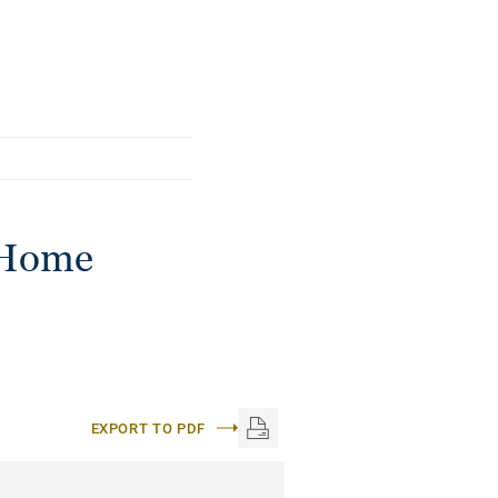
шому стилі та
 Home
EXPORT TO PDF