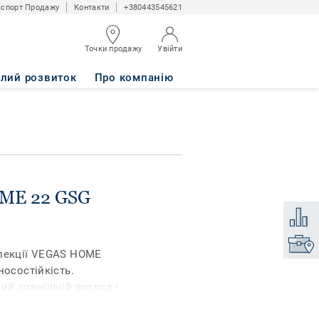
спорт Продажу
Контакти
+380443545621
Точки продажу
Увійти
алий розвиток
Про компанію
OME 22 GSG
Додати
Знайти
олекції VEGAS HOME
носостійкість.
ий зовнішній вигляд і
палітра сучасних