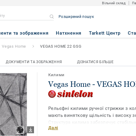
Вільний склад
Па
Розширений пошук
EGAS HOME 22 GSG
енти та зображення
Натхнення
Tarkett Центр
Ст
Vegas Home
VEGAS HOME 22 GSG
ДОКУМЕНТИ ТА ЗОБРАЖЕННЯ
ДІЗНАТИСЯ БІЛЬШЕ
Килими
Vegas Home - VEGAS H
Рельєфні килими ручної стрижки з к
мають виняткову щільність і високу з
Структура килима забезпечує стабільн
Далі
легкий догляд за покриттям. Широка 