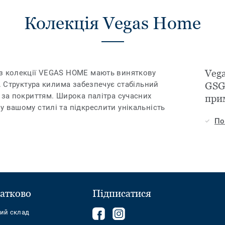
Колекція Vegas Home
Veg
 з колекції VEGAS HOME мають виняткову
ь. Структура килима забезпечує стабільний
GSG
 за покриттям. Широка палітра сучасних
при
у вашому стилі та підкреслити унікальність
По
атково
Підписатися
Follow
Follow
ний склад