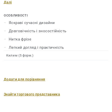
Далі
покриттям. Широка палітра сучасних дизайнів
дозволяє обрати килим у вашому стилі та підкреслити
унікальність інтер’єру.
ОСОБЛИВОСТІ
Яскраві сучасні дизайни
Довговічність і зносостійкість
Нитка фрізе
Легкий догляд і практичність
Килим (5 форм.)
Додати для порівняння
Знайти торгового представника