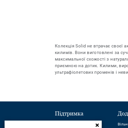
Колекція Solid не втрачає своєї 
килимів. Вони виготовлені за суч
максимальної схожості з натурал
приємною на дотик. Килими, вироб
ультрафіолетових променів і неви
Підтримка
Дод
Надіслати повідомлення
Віль