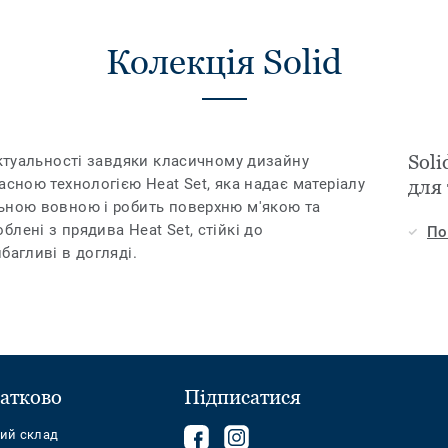
Колекція Solid
Soli
актуальності завдяки класичному дизайну
асною технологією Heat Set, яка надає матеріалу
для
ьною вовною і робить поверхню м'якою та
лені з прядива Heat Set, стійкі до
По
багливі в догляді.
атково
Підписатися
Follow
Follow
ний склад