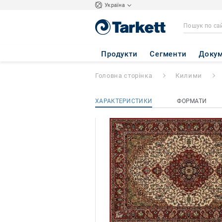
Україна
Solid
- SOLID 60
Продукти
Сегменти
Докум
Головна сторінка
Килими
ХАРАКТЕРИСТИКИ
ФОРМАТИ