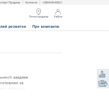
спорт Продажу
Контакти
+380443545621
Точки продажу
Увійти
алий розвиток
Про компанію
Додати
льності завдяки
готовлені за
Знайти
адає матеріалу
 вовною і робить
ик. Килими, вироблені
іолетових променів і