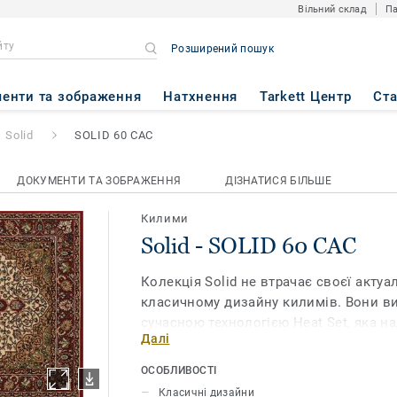
Вільний склад
Па
Розширений пошук
 CAC
енти та зображення
Натхнення
Tarkett Центр
Ст
Solid
SOLID 60 CAC
ДОКУМЕНТИ ТА ЗОБРАЖЕННЯ
ДІЗНАТИСЯ БІЛЬШЕ
Килими
Solid - SOLID 60 CAC
Колекція Solid не втрачає своєї актуа
класичному дизайну килимів. Вони ви
сучасною технологією Heat Set, яка н
Далі
максимальної схожості з натуральною
поверхню м'якою та приємною на дот
ОСОБЛИВОСТІ
з прядива Heat Set, стійкі до ультраф
Класичні дизайни