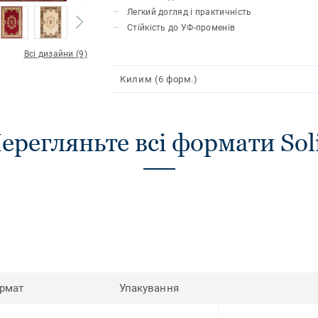
невибагливі в догляді.
Легкий догляд і практичність
Стійкість до УФ-променів
Всі дизайни (9)
Килим (6 форм.)
ерегляньте всі формати Sol
рмат
Упакування