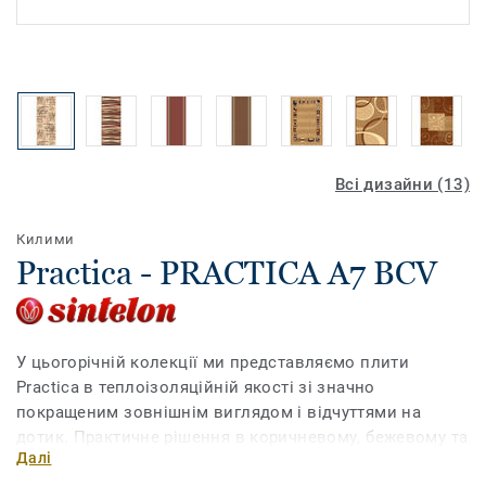
Всі дизайни (13)
Килими
Practica - PRACTICA A7 BCV
У цьогорічній колекції ми представляємо плити
Practica в теплоізоляційній якості зі значно
покращеним зовнішнім виглядом і відчуттями на
дотик. Практичне рішення в коричневому, бежевому та
Далі
червоному кольорах. Асортимент традиційних