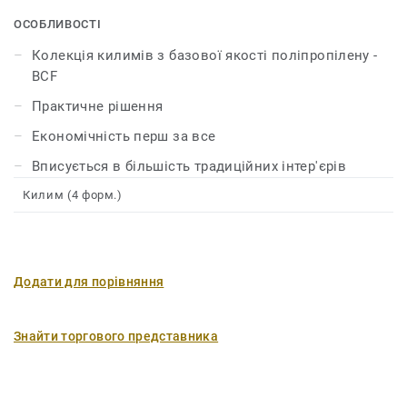
дизайнів. Насамперед економічні та підходять для
більшості традиційних інтер'єрів
ОСОБЛИВОСТІ
Колекція килимів з базової якості поліпропілену -
BCF
Практичне рішення
Економічність перш за все
Вписується в більшість традиційних інтер'єрів
Килим (4 форм.)
Додати для порівняння
Знайти торгового представника