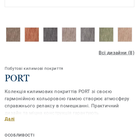
Всі дизайни (8)
Побутові килимові покриття
PORT
Колекція килимових покриттів PORT зі своєю
гармонійною кольоровою гамою створює атмосферу
справжнього релаксу в помешканні. Практичний
дизайн та міцна конструкція гарантують
Далі
невибагливість у догляді та тривалий строк
експлуатації.
ОСОБЛИВОСТІ