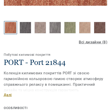
Всі дизайни (8)
Побутові килимові покриття
PORT - Port 21844
Колекція килимових покриттів PORT зі своєю
гармонійною кольоровою гамою створює атмосферу
справжнього релаксу в помешканні. Практичний
дизайн та міцна конструкція гарантують
Далі
невибагливість у догляді та тривалий строк
експлуатації.
ОСОБЛИВОСТІ