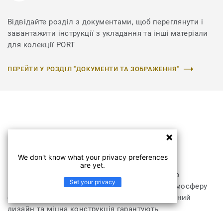
Відвідайте розділ з документами, щоб переглянути і
завантажити інструкції з укладання та інші матеріали
для колекції PORT
ПЕРЕЙТИ У РОЗДІЛ "ДОКУМЕНТИ ТА ЗОБРАЖЕННЯ"
Колекція PORT
We don't know what your privacy preferences
are yet.
Колекція килимових покриттів PORT зі своєю
Set your privacy
гармонійною кольоровою гамою створює атмосферу
справжнього релаксу в помешканні. Практичний
дизайн та міцна конструкція гарантують
невибагливість у догляді та тривалий строк