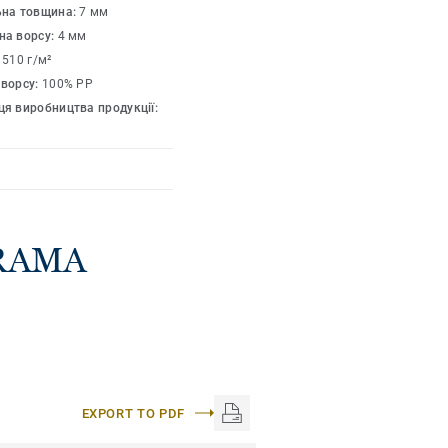
ьна товщина:
7 мм
на ворсу:
4 мм
1510 г/м²
 ворсу:
100% PP
я виробництва продукції:
ORAMA
EXPORT TO PDF