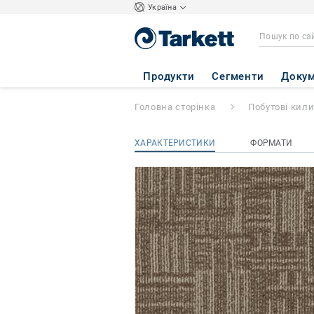
Україна
PANORAMA
- Pa
Продукти
Сегменти
Докум
Головна сторінка
Побутові кил
ХАРАКТЕРИСТИКИ
ФОРМАТИ