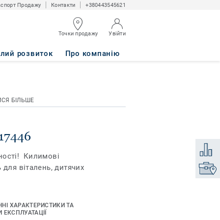
спорт Продажу
Контакти
+380443545621
Точки продажу
Увійти
алий розвиток
Про компанію
ИСЯ БІЛЬШЕ
17446
Додати
ності! Килимові
 для віталень, дитячих
Знайти
ЧНІ ХАРАКТЕРИСТИКИ ТА
 ЕКСПЛУАТАЦІЇ