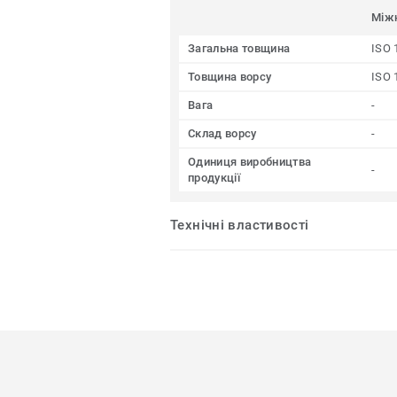
Між
Загальна товщина
ISO 
Товщина ворсу
ISO 
Вага
-
Склад ворсу
-
Одиниця виробництва
-
продукції
Технічні властивості