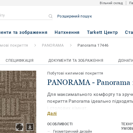
Вільний склад
Па
Розширений пошук
norama 17446
енти та зображення
Натхнення
Tarkett Центр
Ст
имові покриття
PANORAMA
Panorama 17446
СПЕЦИФІКАЦІЯ
ДОКУМЕНТИ ТА ЗОБРАЖЕННЯ
ДІЗНАТ
Побутові килимові покриття
PANORAMA - Panorama 
Для максимального комфорту та зруч
покриття Panorama ідеально підходять
і столових кімнат.
Далі
ОСОБЛИВОСТІ
ТЕХНІ
УМОВИ
Геометричний дизайн