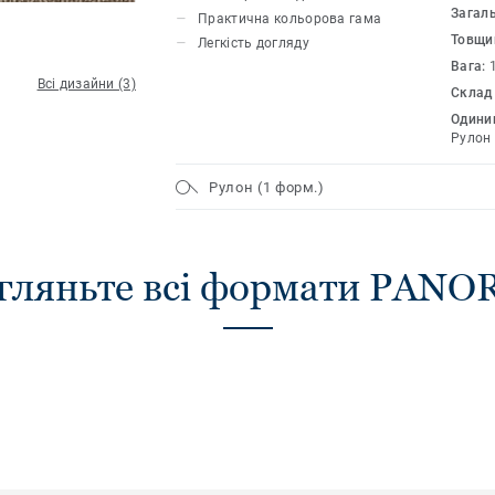
Загал
Практична кольорова гама
Товщи
Легкість догляду
Вага:
Всі дизайни (3)
Склад
Одиниц
Рулон
Рулон (1 форм.)
гляньте всі формати PAN