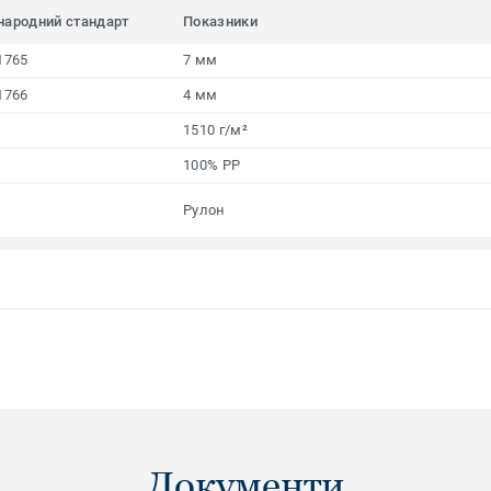
народний стандарт
Показники
1765
7 мм
1766
4 мм
1510 г/м²
100% PP
Рулон
Документи