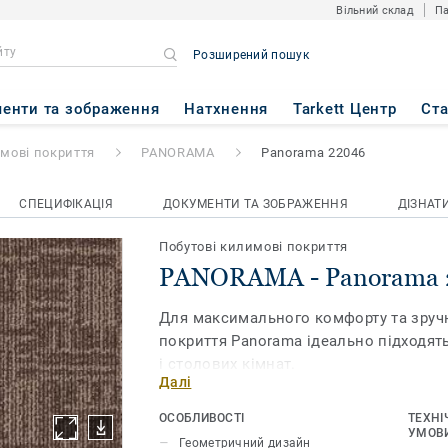
Вільний склад
Па
Розширений пошук
norama 22046
енти та зображення
Натхнення
Tarkett Центр
Ст
имові покриття
PANORAMA
Panorama 22046
СПЕЦИФІКАЦІЯ
ДОКУМЕНТИ ТА ЗОБРАЖЕННЯ
ДІЗНАТ
Побутові килимові покриття
PANORAMA - Panorama 
Для максимального комфорту та зруч
покриття Panorama ідеально підходять
і столових кімнат.
Далі
ОСОБЛИВОСТІ
ТЕХНІ
УМОВИ
Геометричний дизайн