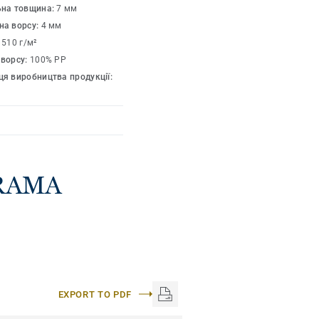
ьна товщина:
7 мм
на ворсу:
4 мм
1510 г/м²
 ворсу:
100% PP
я виробництва продукції:
ORAMA
EXPORT TO PDF