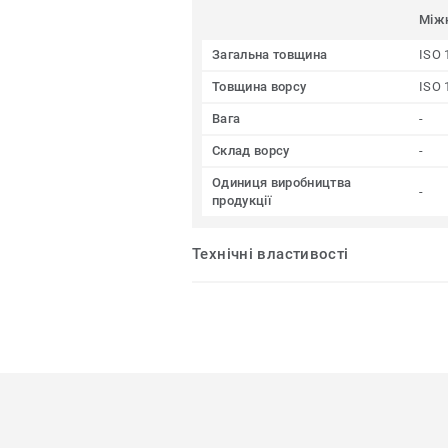
Між
Загальна товщина
ISO 
Товщина ворсу
ISO 
Вага
-
Склад ворсу
-
Одиниця виробництва
-
продукції
Технічні властивості