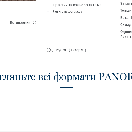
Загал
Практична кольорова гама
Товщи
Легкість догляду
Вага:
Всі дизайни (3)
Склад
Одиниц
Рулон
Рулон (1 форм.)
гляньте всі формати PAN