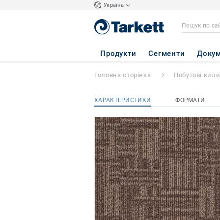
Україна
PANORAMA
- Pa
Продукти
Сегменти
Докум
Головна сторінка
Побутові кил
ХАРАКТЕРИСТИКИ
ФОРМАТИ