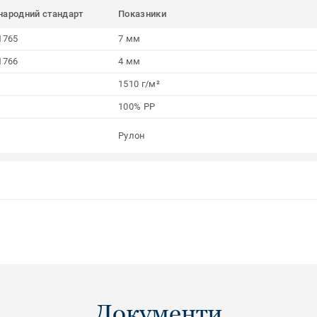
народний стандарт
Показники
1765
7 мм
1766
4 мм
1510 г/м²
100% PP
Рулон
Документи