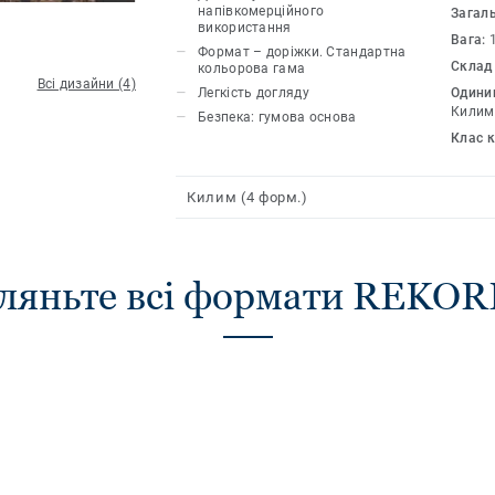
кольорів.
напівкомерційного
Загал
використання
Вага:
Формат – доріжки. Стандартна
Склад
кольорова гама
Всі дизайни (4)
Легкість догляду
Одиниц
Килим
Безпека: гумова основа
Клас 
Килим (4 форм.)
ляньте всі формати REKO