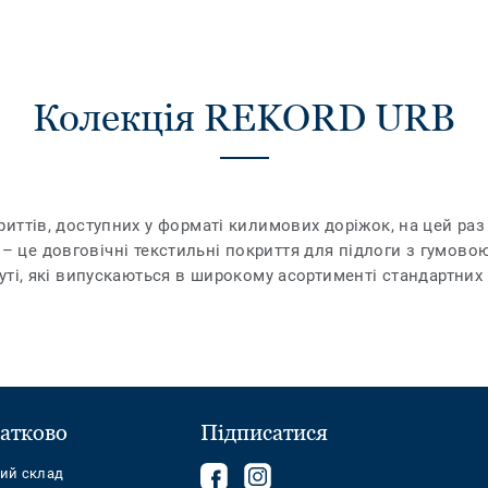
Колекція REKORD URB
ттів, доступних у форматі килимових доріжок, на цей раз у
rd – це довговічні текстильні покриття для підлоги з гумов
ті, які випускаються в широкому асортименті стандартних 
атково
Підписатися
Follow
Follow
ний склад