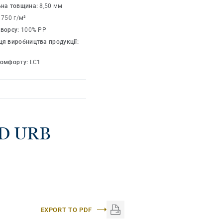
ьна товщина:
8,50 мм
1750 г/м²
 ворсу:
100% PP
я виробництва продукції:
комфорту:
LC1
RD URB
EXPORT TO PDF