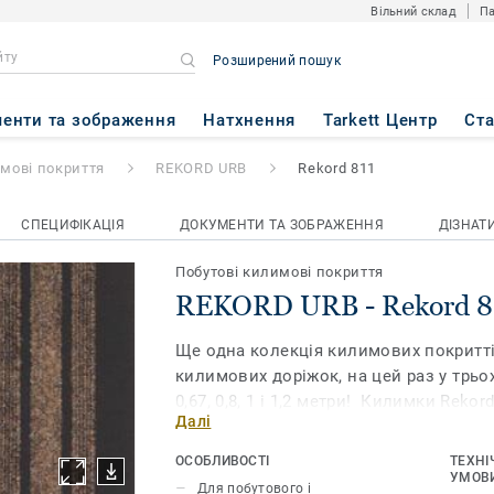
Вільний склад
Па
Розширений пошук
Rekord 811
енти та зображення
Натхнення
Tarkett Центр
Ст
имові покриття
REKORD URB
Rekord 811
СПЕЦИФІКАЦІЯ
ДОКУМЕНТИ ТА ЗОБРАЖЕННЯ
ДІЗНАТ
Побутові килимові покриття
REKORD URB - Rekord 8
Ще одна колекція килимових покритті
килимових доріжок, на цей раз у трьо
0,67, 0,8, 1 і 1,2 метри! Килимки Rekor
Далі
текстильні покриття для підлоги з г
призначені для інтенсивного використ
ОСОБЛИВОСТІ
ТЕХНІ
випускаються в широкому асортимент
УМОВИ
Для побутового і