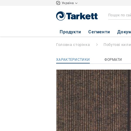
Україна
REKORD URB
- 
Продукти
Сегменти
Докум
Головна сторінка
Побутові кил
ХАРАКТЕРИСТИКИ
ФОРМАТИ