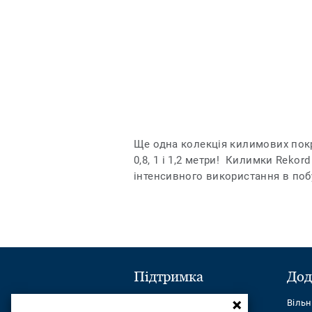
Ще одна колекція килимових покри
0,8, 1 і 1,2 метри! Килимки Reko
інтенсивного використання в побу
Підтримка
Дод
Надіслати повідомлення
Віль