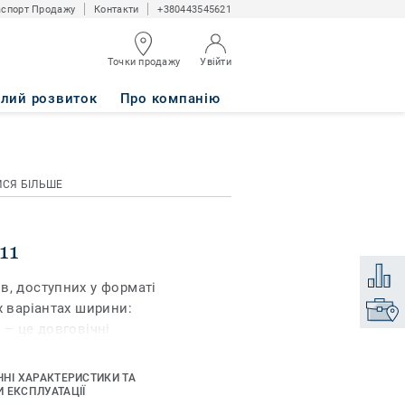
спорт Продажу
Контакти
+380443545621
Точки продажу
Увійти
алий розвиток
Про компанію
ИСЯ БІЛЬШЕ
11
Додати
в, доступних у форматі
х варіантах ширини:
Знайти
d – це довговічні
умовою основою,
ання в побуті, які
ЧНІ ХАРАКТЕРИСТИКИ ТА
і стандартних
 ЕКСПЛУАТАЦІЇ