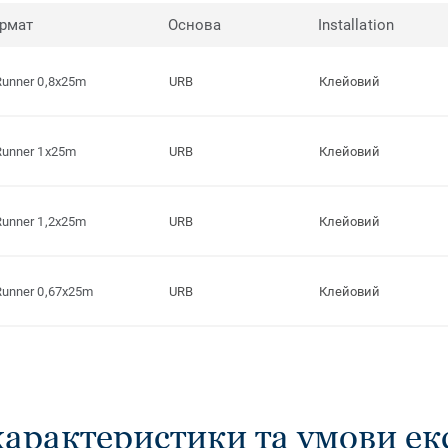
рмат
Основа
Installation
Runner 0,8x25m
URB
Клейовий
Runner 1x25m
URB
Клейовий
Runner 1,2x25m
URB
Клейовий
Runner 0,67x25m
URB
Клейовий
характеристики та умови ек