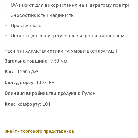
(сади, тераси) і не хвилюватися, що покриття
UV-захист для використання на відкритому повітрі
потьмяніє. Його кольори та зовнішній вигляд
Зносостійкість і надійність
залишаються яскравими та інтенсивними протягом
тривалого часу.
Практичність
Легкість догляду: регулярне чищення пилососом
ТЕХНІЧНІ ХАРАКТЕРИСТИКИ ТА УМОВИ ЕКСПЛУАТАЦІЇ
Загальна товщина:
9,50 мм
Вага:
1250 г/м²
Склад ворсу:
100% PP
Одиниця виробництва продукції:
Рулон
Клас комфорту:
LC1
Знайти торгового представника