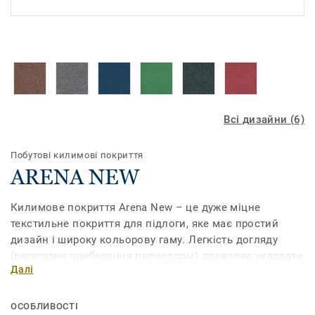
Всі дизайни (6)
Побутові килимові покриття
ARENA NEW
Килимове покриття Arena New – це дуже міцне
текстильне покриття для підлоги, яке має простий
дизайн і широку кольорову гаму. Легкість догляду
(регулярне прибирання пилососом) дозволяє укладати
Далі
його у холах, коридорах, на сходах і навіть у кухнях.
Завдяки стійкості до вигорання колекцію Arena New
можна також використовувати на відкритому повітрі
ОСОБЛИВОСТІ