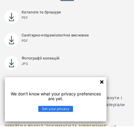
Каталоги та брошури
PDF
Санітарно-епідеміологічні висновки
PDF
Фотографії колекцій
JPG
Побачити більше
We don't know what your privacy preferences
Відвідайте розділ з документами, щоб переглянути і
are yet.
завантажити інструкції з укладання та інші матеріали
Set your privacy
для колекції ARENA NEW
ПЕРЕЙТИ У РОЗДІЛ "ДОКУМЕНТИ ТА ЗОБРАЖЕННЯ"