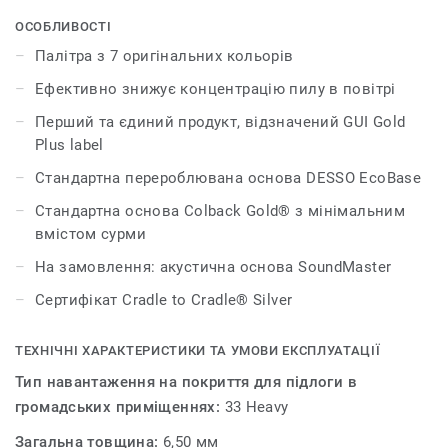
Кольорова гама колекції складається з семи тонів,
п’ять з яких – це нейтральні відтінки, та два яскраві
ОСОБЛИВОСТІ
кольори. Колекцію AirMaster Earth можна поєднувати з
Палітра з 7 оригінальних кольорів
AirMaster Tones, щоб виділити певні зони у приміщенні
Ефективно знижує концентрацію пилу в повітрі
або полегшити орієнтацію у ньому за допомогою
різних контрастних кольорів. Ця килимова плитка
Перший та єдиний продукт, відзначений GUI Gold
чудово підходить для великих конференц-залів,
Plus label
рецепцій, готельних холів. Обидві колекції мають
Стандартна перероблювана основа DESSO EcoBase
основу EcoBase ™, яка на 75% виготовлена із
перероблюваної сировини відповідно до принципів
Стандартна основа Colback Gold® з мінімальним
безвідходного виробництва Cradle to Cradle®. Їх також
вмістом сурми
можна виготовити з преміальною основою Colback®
На замовлення: акустична основа SoundMaster
Gold, яка дозволяє на 95% зменшити використання
сурми у виробництві і покликана зберегти обмежені
Сертифікат Cradle to Cradle® Silver
запаси сурми в природі та сприяти безпечнішій
вторинній переробці килимової плитки.
ТЕХНІЧНІ ХАРАКТЕРИСТИКИ ТА УМОВИ ЕКСПЛУАТАЦІЇ
Тип навантаження на покриття для підлоги в
громадських приміщеннях:
33 Heavy
Загальна товщина:
6,50 мм