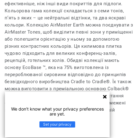
ефективніше, ніж інші види покриттів для підлоги.
Кольорова гама колекції складається з семи тонів,
п’ять з яких – це нейтральні відтінки, та два яскраві
кольори. Колекцію AirMaster Earth можна поєднувати з
AirMaster Tones, щоб виділити певні зони у приміщенні
або полегшити орієнтацію у ньому за допомогою
різних контрастних кольорів. Ця килимова плитка
чудово підходить для великих конференц-залів,
рецепцій, готельних холів. Обидві колекції мають
основу EcoBase ™, яка на 75% виготовлена із
перероблюваної сировини відповідно до принципів
безвідходного виробництва Cradle to Cradle®. Їх також
можна виготовити з преміальною основою Colback®
Gold, яка дозволяє на 95% зменшити використання
сурми у виробництві і покликана зберегти обмежені
We don't know what your privacy preferences
запаси сурми в природі та сприяти безпечнішій
are yet.
вторинній переробці килимової плитки.
Set your privacy