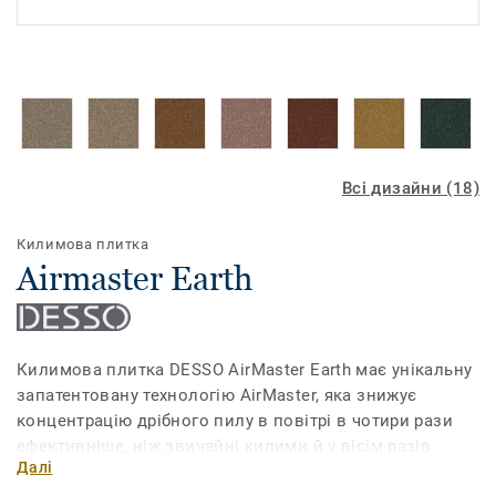
Всі дизайни (18)
Килимова плитка
Airmaster Earth
Килимова плитка DESSO AirMaster Earth має унікальну
запатентовану технологію AirMaster, яка знижує
концентрацію дрібного пилу в повітрі в чотири рази
ефективніше, ніж звичайні килими й у вісім разів
Далі
ефективніше, ніж інші види покриттів для підлоги.