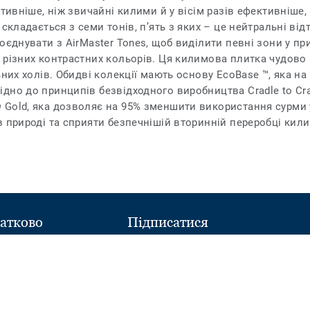
тивніше, ніж звичайні килими й у вісім разів ефективніше,
складається з семи тонів, п’ять з яких – це нейтральні відт
оєднувати з AirMaster Tones, щоб виділити певні зони у п
 різних контрастних кольорів. Ця килимова плитка чудово
ьних холів. Обидві колекції мають основу EcoBase ™, яка на
дно до принципів безвідходного виробництва Cradle to Cr
Gold, яка дозволяє на 95% зменшити використання сурми 
в природі та сприяти безпечнішій вторинній переробці кил
атково
Підписатися
Follow
Follow
ний склад
us
us
on
on
Facebook
Instagram