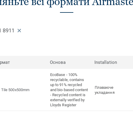
яньте всі формати Airmaste
1 8911
рмат
Основа
Installation
EcoBase - 100%
recyclable, contains
up to 91% recycled
Плаваюче
Tile 500x500mm
and bio-based content
укладання
- Recycled content is
externally verified by
Lloyds Register