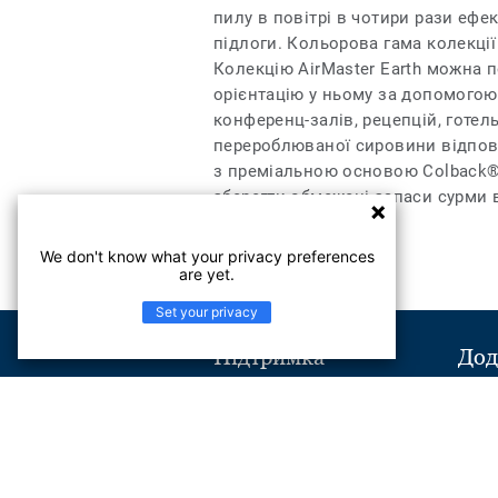
пилу в повітрі в чотири рази ефек
підлоги. Кольорова гама колекції 
Колекцію AirMaster Earth можна п
орієнтацію у ньому за допомогою
конференц-залів, рецепцій, готел
перероблюваної сировини відпові
з преміальною основою Colback® 
зберегти обмежені запаси сурми 
We don't know what your privacy preferences
are yet.
Set your privacy
Підтримка
Дод
Надіслати повідомлення
Віль
Телефон:
+380443545621
Найчастіші питання