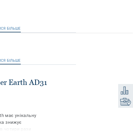
ИСЯ БІЛЬШЕ
ИСЯ БІЛЬШЕ
ter Earth AD31
Додати
Знайти
th має унікальну
яка знижує
 в чотири рази