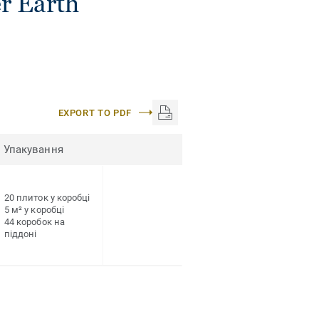
r Earth
EXPORT TO PDF
Упакування
20 плиток у коробці
5 м² у коробці
44 коробок на
піддоні