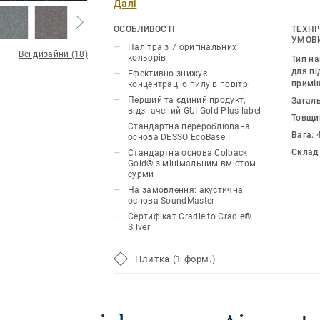
Далі
ефективніше, ніж звичайні килими й у 
ефективніше, ніж інші види покриттів 
ОСОБЛИВОСТІ
ТЕХНІ
Кольорова гама колекції складається з
УМОВИ
Палітра з 7 оригінальних
Всі дизайни (18)
яких – це нейтральні відтінки, та два 
кольорів
Тип н
Колекцію AirMaster Earth можна поєдн
для пі
Ефективно знижує
примі
концентрацію пилу в повітрі
Tones, щоб виділити певні зони у пр
Перший та єдиний продукт,
Загал
орієнтацію у ньому за допомогою різ
відзначений GUI Gold Plus label
Товщи
кольорів. Ця килимова плитка чудово
Стандартна перероблювана
Вага:
великих конференц-залів, рецепцій, г
основа DESSO EcoBase
Склад
Стандартна основа Colback
колекції мають основу EcoBase ™, яка
Gold® з мінімальним вмістом
перероблюваної сировини відповідно
сурми
безвідходного виробництва Cradle to C
На замовлення: акустична
основа SoundMaster
можна виготовити з преміальною осн
Сертифікат Cradle to Cradle®
яка дозволяє на 95% зменшити викор
Silver
виробництві і покликана зберегти об
природі та сприяти безпечнішій втори
Плитка (1 форм.)
килимової плитки.