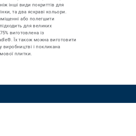
 ніж інші види покриттів для
інки, та два яскраві кольори.
риміщенні або полегшити
 підходить для великих
 75% виготовлена із
adle®. Їх також можна виготовити
у виробництві і покликана
имової плитки.