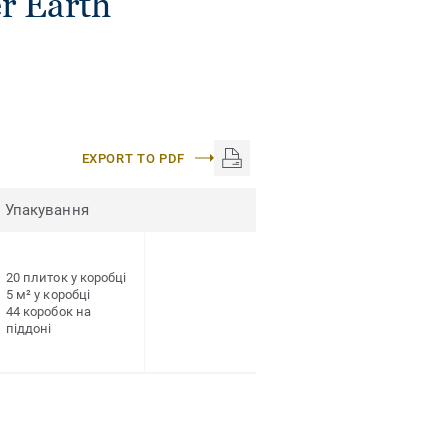
r Earth
EXPORT TO PDF
Упакування
20 плиток у коробці
5 м² у коробці
44 коробок на
піддоні