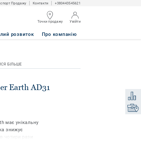
спорт Продажу
Контакти
+380443545621
Точки продажу
Увійти
алий розвиток
Про компанію
ИСЯ БІЛЬШЕ
ter Earth AD31
Додати
Знайти
th має унікальну
яка знижує
 в чотири рази