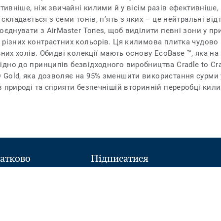
тивніше, ніж звичайні килими й у вісім разів ефективніше,
складається з семи тонів, п’ять з яких – це нейтральні відт
оєднувати з AirMaster Tones, щоб виділити певні зони у п
 різних контрастних кольорів. Ця килимова плитка чудово
ьних холів. Обидві колекції мають основу EcoBase ™, яка на
дно до принципів безвідходного виробництва Cradle to Cr
Gold, яка дозволяє на 95% зменшити використання сурми 
в природі та сприяти безпечнішій вторинній переробці кил
атково
Підписатися
Follow
Follow
ний склад
us
us
on
on
Facebook
Instagram