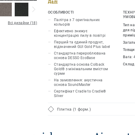
Далі
ефективніше, ніж звичайні килими й у 
ефективніше, ніж інші види покриттів 
ОСОБЛИВОСТІ
ТЕХНІ
Кольорова гама колекції складається з
УМОВИ
Палітра з 7 оригінальних
Всі дизайни (18)
яких – це нейтральні відтінки, та два 
кольорів
Тип н
Колекцію AirMaster Earth можна поєдн
для пі
Ефективно знижує
примі
концентрацію пилу в повітрі
Tones, щоб виділити певні зони у пр
Перший та єдиний продукт,
Загал
орієнтацію у ньому за допомогою різ
відзначений GUI Gold Plus label
Товщи
кольорів. Ця килимова плитка чудово
Стандартна перероблювана
Вага:
великих конференц-залів, рецепцій, г
основа DESSO EcoBase
Склад
Стандартна основа Colback
колекції мають основу EcoBase ™, яка
Gold® з мінімальним вмістом
перероблюваної сировини відповідно
сурми
безвідходного виробництва Cradle to C
На замовлення: акустична
основа SoundMaster
можна виготовити з преміальною осн
Сертифікат Cradle to Cradle®
яка дозволяє на 95% зменшити викор
Silver
виробництві і покликана зберегти об
природі та сприяти безпечнішій втори
Плитка (1 форм.)
килимової плитки.