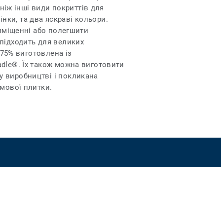
 ніж інші види покриттів для
інки, та два яскраві кольори.
риміщенні або полегшити
 підходить для великих
 75% виготовлена із
adle®. Їх також можна виготовити
у виробництві і покликана
имової плитки.