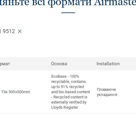
яньте всі формати Airmaste
1 9512
рмат
Основа
Installation
EcoBase - 100%
recyclable, contains
up to 91% recycled
Плаваюче
Tile 500x500mm
and bio-based content
укладання
- Recycled content is
externally verified by
Lloyds Register