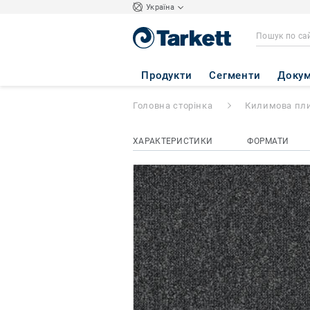
Україна
Airmaster Earth
-
Продукти
Сегменти
Докум
Головна сторінка
Килимова пл
ХАРАКТЕРИСТИКИ
ФОРМАТИ