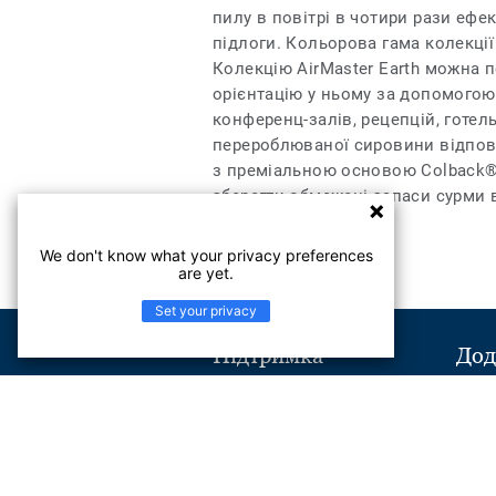
пилу в повітрі в чотири рази ефек
підлоги. Кольорова гама колекції 
Колекцію AirMaster Earth можна п
орієнтацію у ньому за допомогою
конференц-залів, рецепцій, готел
перероблюваної сировини відпові
з преміальною основою Colback® 
зберегти обмежені запаси сурми 
We don't know what your privacy preferences
are yet.
Set your privacy
Підтримка
Дод
Надіслати повідомлення
Віль
Телефон:
+380443545621
Найчастіші питання