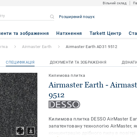
Вільний склад
Па
Розширений пошук
 Airmaster Earth AD31 9512
енти та зображення
Натхнення
Tarkett Центр
Ст
итка
Airmaster Earth
Airmaster Earth AD31 9512
СПЕЦИФІКАЦІЯ
ДОКУМЕНТИ ТА ЗОБРАЖЕННЯ
ДІЗНАТ
Килимова плитка
Airmaster Earth - Airmas
9512
Килимова плитка DESSO AirMaster Ear
запатентовану технологію AirMaster, 
концентрацію дрібного пилу в повітрі