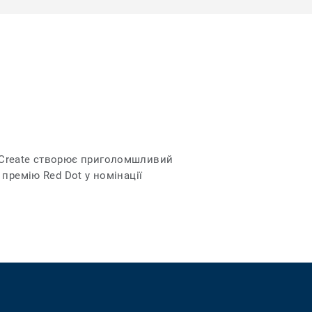
 Create створює приголомшливий
премію Red Dot у номінації