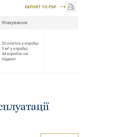
EXPORT TO PDF
Упакування
20 плиток у коробці
5 м² у коробці
44 коробок на
піддоні
сплуатації