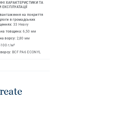
одукту».
ЧНІ ХАРАКТЕРИСТИКИ ТА
 ЕКСПЛУАТАЦІЇ
авантаження на покриття
длоги в громадських
щеннях:
33 Heavy
ьна товщина:
6,50 мм
на ворсу:
2,80 мм
4100 г/м²
 ворсу:
BCF PA6 ECONYL
reate