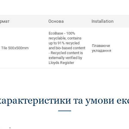
рмат
Основа
Installation
EcoBase - 100%
recyclable, contains
up to 91% recycled
Плаваюче
Tile 500x500mm
and bio-based content
укладання
- Recycled content is
externally verified by
Lloyds Register
характеристики та умови ек