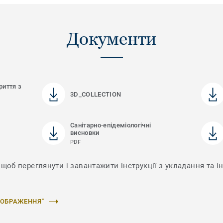
Документи
риття з
3D_COLLECTION
Санітарно-епідеміологічні
висновки
PDF
щоб переглянути і завантажити інструкції з укладання та ін
ЗОБРАЖЕННЯ"