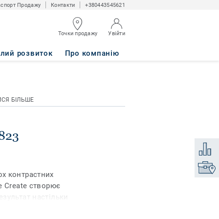
спорт Продажу
Контакти
+380443545621
Точки продажу
Увійти
алий розвиток
Про компанію
ИСЯ БІЛЬШЕ
8823
Додати
Знайти
х контрастних
e Create створює
зультат настільки
ижну міжнародну