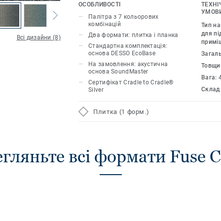
премію Red Dot у номінації «Дизайн пр
ОСОБЛИВОСТІ
ТЕХНІ
УМОВИ
Палітра з 7 кольорових
комбінацій
Тип н
для пі
Два формати: плитка і планка
Всі дизайни (8)
примі
Стандартна комплектація:
основа DESSO EcoBase
Загал
На замовлення: акустична
Товщи
основа SoundMaster
Вага:
Сертифікат Cradle to Cradle®
Склад
Silver
Плитка (1 форм.)
гляньте всі формати Fuse C