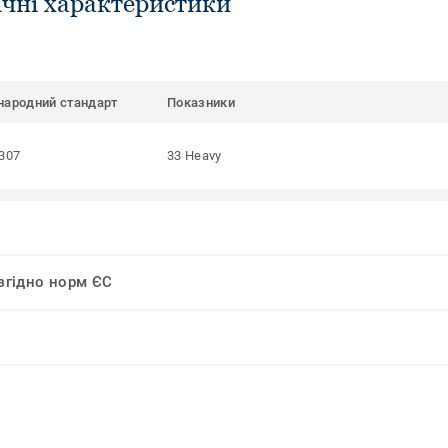
ічні характеристики
народний стандарт
Показники
307
33 Heavy
 згідно норм ЄС